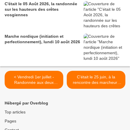
C'était le 05 Août 2026, la randonnée
sur les hauteurs des crêtes
vosgiennes
Marche nordique (initiation et
perfectionnement), lundi 10 août 2026
< Vendredi 1er juillet -
C'était le 25 juin, à la
Randonnée aux deux
rencontre des marcheurs
Hohneck - initialement
de Paris-Colmar >
programmée le mercredi 29
juin, reportée au vendredi
Hébergé par Overblog
1er juillet
Top articles
Pages