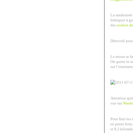
La randonnée s
bifurquer à ga
des
rochers du
Dénivelé posit
Le retour se fa
On quitte le s
sur l’itinérai
Attention quit
vue sur
Niede
Pour finir le
en pente forte
et 8,3 kilomèt