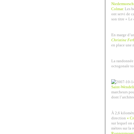
Niedermorsch
Colmar
. Les 
ont servi de c
son titre « Le
En marge d’une
Christine Fer
en place une m
La randonnée 
octogonale tor
Saint-Wendel
marcheurs pou
dont l’archite
À 2,6 kilomètr
direction
« C
sur lequel on
mètres sur la 
Roggenmoser