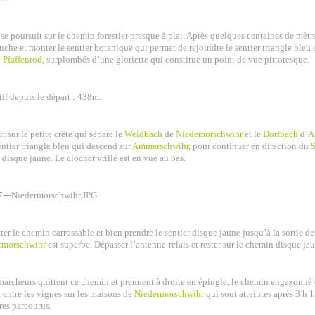
e poursuit sur le chemin forestier presque à plat. Après quelques centaines de mètres
uche et monter le sentier botanique qui permet de rejoindre le sentier triangle bleu 
 Pfaffenrod
, surplombés d’une gloriette qui constitue un point de vue pittoresque.
if depuis le départ : 438m.
it sur la petite crête qui sépare le
Weidbach
de
Niedemorschwihr
et le
Dorfbach
d’
A
entier triangle bleu qui descend sur
Ammerschwihr
, pour continuer en direction du
re disque jaune. Le clocher vrillé est en vue au bas.
ter le chemin carrossable et bien prendre le sentier disque jaune jusqu’à la sortie de 
rmorschwihr
est superbe. Dépasser l’antenne-relais et rester sur le chemin disque ja
s marcheurs quittent ce chemin et prennent à droite en épingle, le chemin engazonné
, entre les vignes sur les maisons de
Niedermorschwihr
qui sont atteintes après 3 h 
res parcourus.