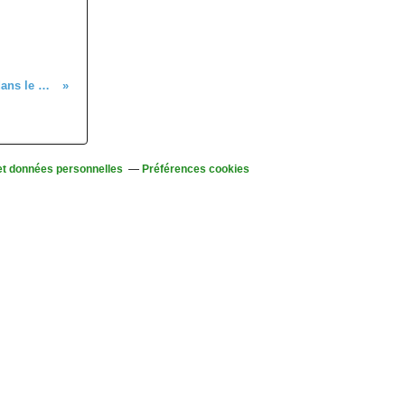
Mercredi 20 juillet - Sortie seniors dans le massif du Petit-Ballon
et données personnelles
Préférences cookies