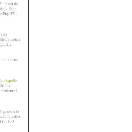
à l’ouest de
 du village
se Fuji TV :
ve de
idé de mettre
pinière.
t une flèche
 la
chapelle
le, les
r résidentiel
l
, prendre la
min forestier
t sur 150