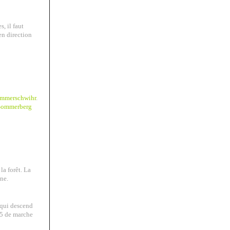
, il faut
en direction
mmerschwihr
.
Sommerberg
la forêt. La
une.
 qui descend
15 de marche