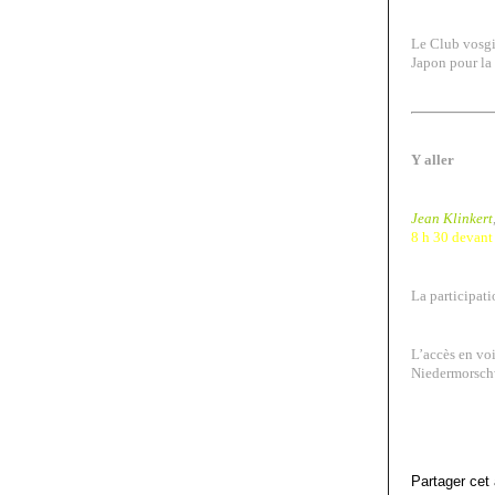
Le Club vosgi
Japon pour la
Y aller
Jean Klinkert
8 h 30 devant
La participati
L’accès en voi
Niedermorschw
Partager cet 