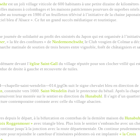
wihr
est un joli village viticole de 600 habitants à une petite dizaine de kilomètres 
belles maisons à colombages et les maisons patriciennes pourvues de superbes oriels
adre au tournage en 1986 d’un feuilleton télévisé à l’initiative de la chaine japonai
 ciel bleu d’Alsace ». Ce fut un grand succès médiatique et touristique.
 journée de solidarité au profit des sinistrés du Japon qui est organisée à l’initiati
ber
, « la fée des confitures » de
Niedermorschwihr
, le Club vosgien de Colmar a déc
arche matinale de soutien de trois heures entre vignoble, forêt de châtaigniers et sa
démarre devant l’
église Saint-Gall
du village réputée pour son clocher vrillé qui es
due de droite à gauche et recouverte de tuiles.
On suit le signe chevalet bleu en direction de
in
, construite vers 1660.
Saint-Wendelin
était le protecteur du bétail. Après la chapel
rsuivent leur montée sur le sentier en direction du
Hunabuhl
. Il s’agit d’un quartie
cture contemporaine contraste avec celle du village alsacien.
es depuis le départ, à la bifurcation en contrebas de la dernière maison du
Hunabuh
roix Roggenmoser »
avec triangle bleu. Plus loin le sentier s’embranche avec un che
 continue jusqu’à la jonction avec la route départementale. On continue prudemmen
route pour rejoindre le carrefour d’itinéraires pédestres où est implantée
« la Croix
 »
.