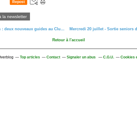
Repost
0
à la newsletter
Formation : deux nouveaux guides au Club vosgien de Colmar
Retour à l'accueil
 Overblog
Top articles
Contact
Signaler un abus
C.G.U.
Cookies 