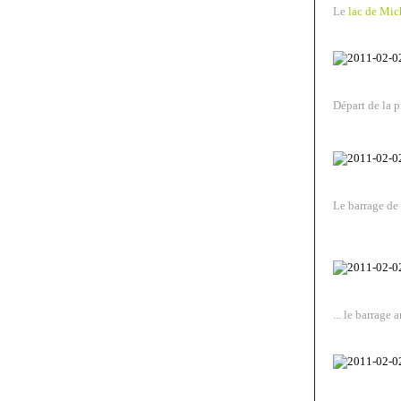
Le
lac de Mic
Départ de la p
Le barrage de
... le barrage 