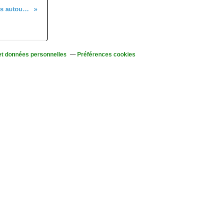
Mercredi 2 mars - Sortie seniors autour du Bollenberg
et données personnelles
Préférences cookies