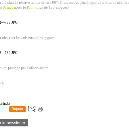
a été classée réserve naturelle en 1997. C’est un des plus importants sites de nidific
en
Alsace
après le
Rhin
(plus de 180 espèces)
r observer les colverts et les cygnes.
ours, passage par l’observatoire.
idy
article
Repost
0
à la newsletter