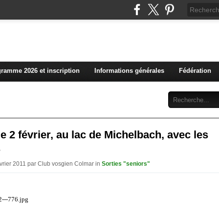
L'actualité du club vosg
ramme 2026 et inscription
Informations générales
Fédération
Abonnement
Contact
 le 2 février, au lac de Michelbach, avec les
s
évrier 2011 par Club vosgien Colmar in
Sorties "seniors"