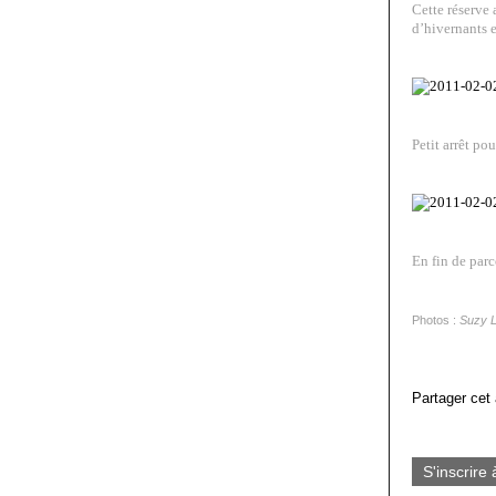
Cette réserve 
d’hivernants 
Petit arrêt pou
En fin de parc
Photos :
Suzy L
Partager cet 
S'inscrire 