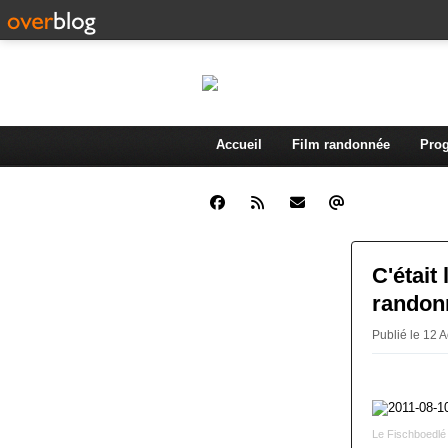
Accueil
Film randonnée
Prog
C'était
randon
Publié le 12 
Le Fischboedlé 