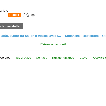
article
Repost
0
à la newsletter
C'était le 3 août, autour du Ballon d'Alsace, avec les seniors
Retour à l'accueil
 Overblog
Top articles
Contact
Signaler un abus
C.G.U.
Cookies 