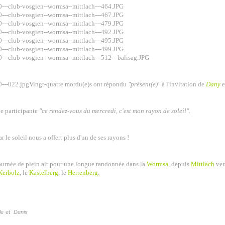
Vingt-quatre mordu(e)s ont répondu
"présent(e)"
à l'invitation de
Dany
e
e participante
"ce rendez-vous du mercredi, c'est mon rayon de soleil"
.
car le soleil nous a offert plus d'un de ses rayons !
urnée de plein air pour une longue randonnée dans la
Wormsa
, depuis
Mittlach
ver
Kerbolz
, le
Kastelberg
, le
Herrenberg
.
le
et
Denis