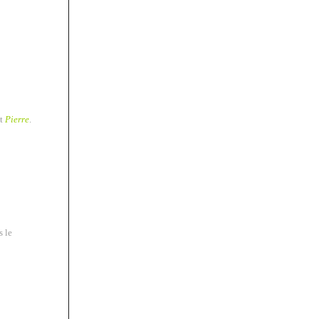
t
Pierre
.
s le