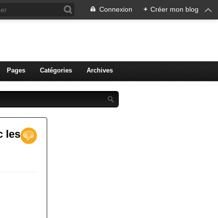
Connexion
+
Créer mon blog
ien de Colmar
Pages
Catégories
Archives
c les