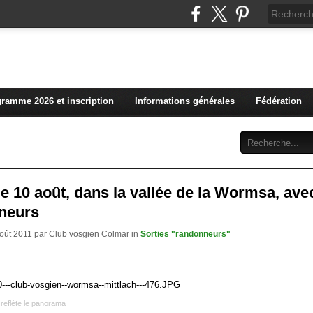
L'actualité du club vosg
ramme 2026 et inscription
Informations générales
Fédération
Abonnement
Contact
 le 10 août, dans la vallée de la Wormsa, ave
neurs
Août 2011 par Club vosgien Colmar in
Sorties "randonneurs"
reflète le panorama