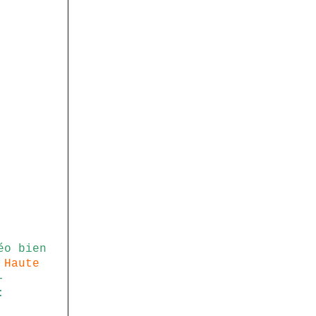
éo bien
a
Haute
-
: