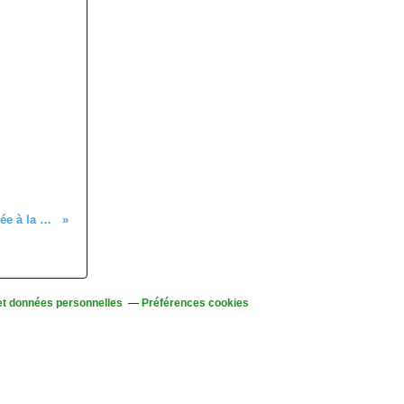
C'était le 12 août, randonnée à la Tête des Faux
et données personnelles
Préférences cookies