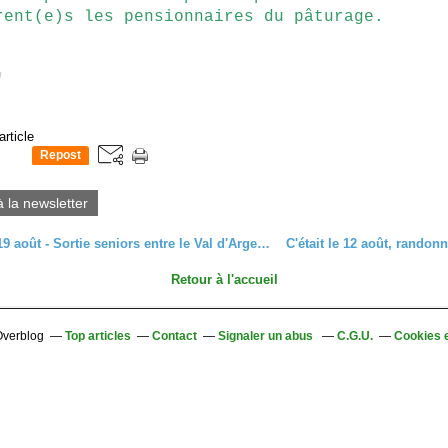
rent(e)s les pensionnaires du pâturage.
d
article
Repost
0
à la newsletter
Mercredi 19 août - Sortie seniors entre le Val d'Argent et Thannenkirch
Retour à l'accueil
 Overblog
Top articles
Contact
Signaler un abus
C.G.U.
Cookies 