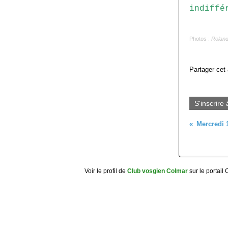
indiffé
Photos :
Rolan
Partager cet 
S'inscrire 
Voir le profil de
Club vosgien Colmar
sur le portail