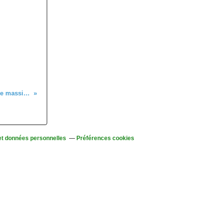
Mercredi 17 juin - Randonnée dans le massif du Ballon d'Alsace
et données personnelles
Préférences cookies