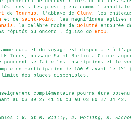
ur permettra de découvrir lors de balades san
ltés, des sites prestigieux com
me
l'abbatiale
ert
de
Tournus
,
l'abbaye de
Cluny
, les château
n
et de
Saint-Point
, les magnifiques églises 
nnais
, la célèbre roche de
Solutré
entourée d
es réputés ou encore l'église de
Brou
.
ramme complet du voyage est disponible à l'ag
 LK-Tours, passage Saint-Martin à Colmar aupr
e pourront se faire les inscriptions et le ve
er
ompte de participation de 180 € avant le 1
j
 limite des places disponibles.
nseignement complémentaire pourra être obtenu
nant au 03 89 27 41 16 ou au 03 89 27 04 42.
ables :
G.
et
M. Bailly
,
D. Wotling
,
B. Wache