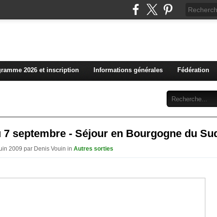
L'actualité du club vosg
ramme 2026 et inscription
Informations générales
Fédération
Abonnement
Contact
u 7 septembre - Séjour en Bourgogne du Su
Juin 2009 par Denis Vouin in
Autres sorties