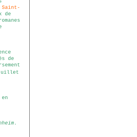
s
Saint-
x de
romanes
e
ence
ès de
rsement
uillet
 en
nheim.