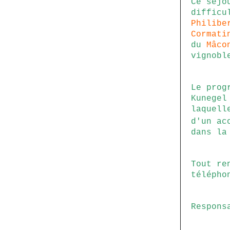
Ce séjo
difficu
Philib
Cormati
du
Mâco
vignobl
Le prog
Kunegel
laquell
d'un ac
dans la
Tout re
télépho
Respons