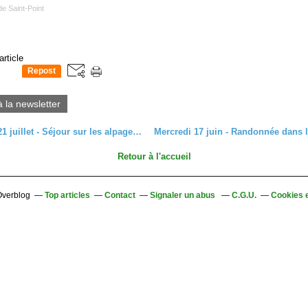
de Saint-Point
article
Repost
0
à la newsletter
Du 18 au 21 juillet - Séjour sur les alpages de Grindelwald (2)
Retour à l'accueil
 Overblog
Top articles
Contact
Signaler un abus
C.G.U.
Cookies 