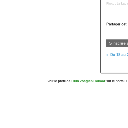
Photo : Le Lac 
Partager cet 
S'inscrire 
Voir le profil de
Club vosgien Colmar
sur le portail