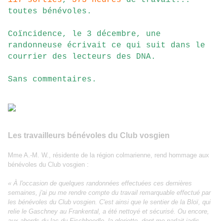
117 sorties
,
573 heures
de travail...
toutes bénévoles.
Coïncidence, le 3 décembre, une
randonneuse écrivait ce qui suit dans le
courrier des lecteurs des DNA.
Sans commentaires.
Les travailleurs bénévoles du Club vosgien
Mme A.-M. W., résidente de la région colmarienne, rend hommage aux
bénévoles du Club vosgien :
« À l'occasion de quelques randonnées effectuées ces dernières
semaines, j'ai pu me rendre compte du travail remarquable effectué par
les bénévoles du Club vosgien. C'est ainsi que le sentier de la Bloï, qui
relie le Gaschney au Frankental, a été nettoyé et sécurisé. Ou encore,
aux abords du lac du Fischboedle, la gloriette, dont me parlait jadis