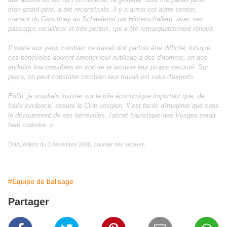
mon grand-père, a été reconstruite. Il y a aussi cet autre sentier,
menant du Gaschney au Schaefertal par Hinterschallern, avec ses
passages rocailleux et très pentus, qui a été remarquablement rénové.
Il saute aux yeux combien ce travail doit parfois être difficile, lorsque
ces bénévoles doivent amener leur outillage à dos d'homme, en des
endroits inaccessibles en voiture et assurer leur propre sécurité. Sur
place, on peut constater combien leur travail est celui d'experts.
Enfin, je voudrais insister sur le rôle économique important que, de
toute évidence, assure le Club vosgien. Il est facile d'imaginer que sans
le dévouement de ses bénévoles, l'attrait touristique des Vosges serait
bien moindre. »
DNA, édition du 3 décembre 2008, courrier des lecteurs.
#Équipe de balisage
Partager