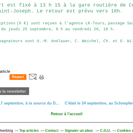
rt est fixé à 13 h 15 à la gare routière de C
aint-Joseph. Le retour est prévu vers 18h.
iptions
(6 €) sont reçues à l'agence LK-Tours,
passage Sa
 du jeudi 25 septembre, 9 h au vendredi 26, 18 h.
pagnateurs sont
A.-M. Andlauer
,
C. Weichel
,
Ch
. et
O. Wi
article
Repost
0
à la newsletter
C'était le 17 septembre, à la source du Danube, avec les seniors
Retour à l'accueil
 Overblog
Top articles
Contact
Signaler un abus
C.G.U.
Cookies 