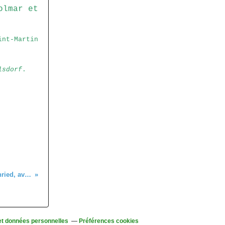
olmar et
int-Martin
lsdorf
.
C'était le 24 septembre, au Schnepfenried, avec les "bons marcheurs"
et données personnelles
Préférences cookies