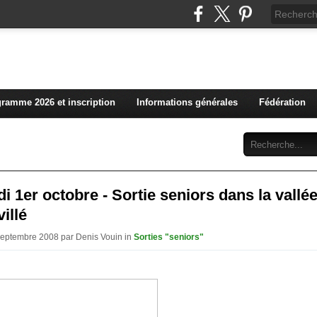
L'actualité du club vosg
ramme 2026 et inscription
Informations générales
Fédération
Abonnement
Contact
i 1er octobre - Sortie seniors dans la vallé
illé
Septembre 2008 par Denis Vouin in
Sorties "seniors"