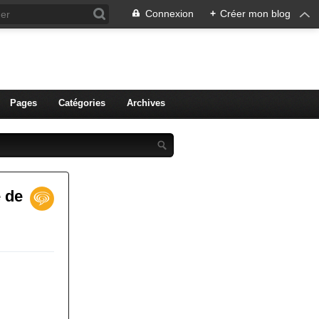
Connexion
+
Créer mon blog
ien de Colmar
Pages
Catégories
Archives
e de