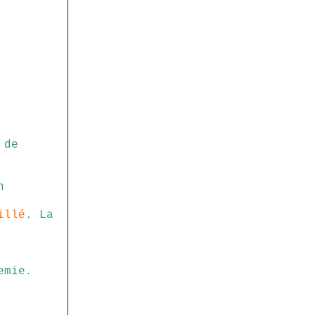
 de
n
illé
. La
emie.