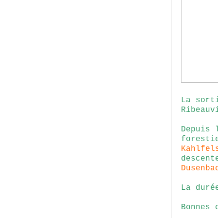
La sort
Ribeauv
Depuis 
foresti
Kahlfel
descent
Dusenba
La duré
Bonnes 