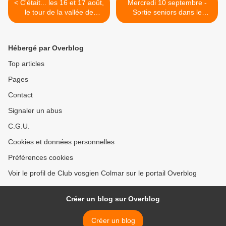
< C'était... les 16 et 17 août,
Mercredi 10 septembre -
le tour de la vallée de
Sortie seniors dans le
Munster...
Sundgau >
Hébergé par Overblog
Top articles
Pages
Contact
Signaler un abus
C.G.U.
Cookies et données personnelles
Préférences cookies
Voir le profil de Club vosgien Colmar sur le portail Overblog
Créer un blog sur Overblog
Créer un blog