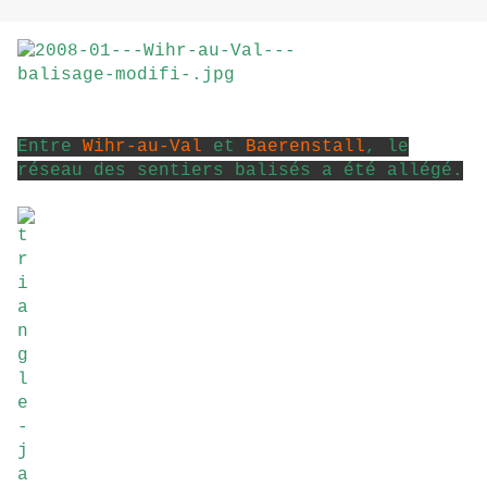
Entre
Wihr-au-Val
et
Baerenstall
, le
réseau des sentiers balisés a été allégé.