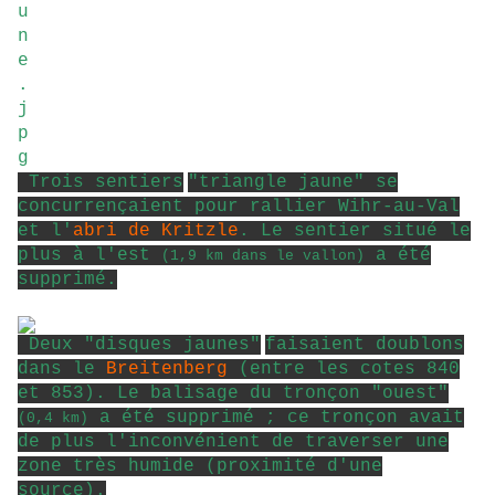
Trois sentiers
"triangle jaune"
se
concurrençaient pour rallier Wihr-au-Val
et l'
abri de Kritzle
. Le sentier situé le
plus à l'est
a été
(1,9 km dans le vallon)
supprimé.
Deux
"disques jaunes"
faisaient doublons
dans le
Breitenberg
(entre les cotes 840
et 853). Le balisage du tronçon "ouest"
a été supprimé ; ce tronçon avait
(0,4 km)
de plus l'inconvénient de traverser une
zone très humide (proximité d'une
source).