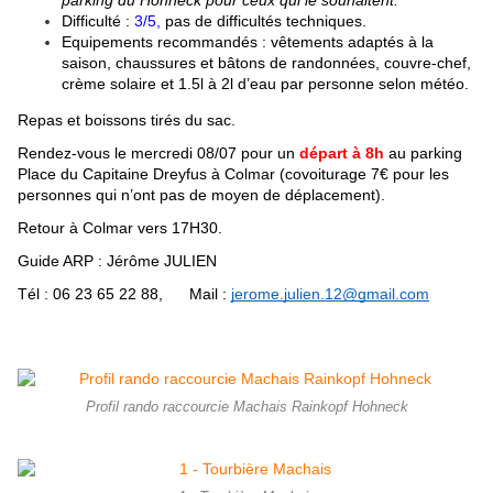
parking du Hohneck pour ceux qui le souhaitent.
Difficulté : 
3/5,
 pas de difficultés techniques.
Equipements recommandés : vêtements adaptés à la 
saison, chaussures et bâtons de randonnées, couvre-chef, 
crème solaire et 1.5l à 2l d’eau par personne selon météo.
Repas et boissons tirés du sac.
Rendez-vous le mercredi 08/07 pour un 
départ à 8h
 au parking 
Place du Capitaine Dreyfus à Colmar (covoiturage 7€ pour les 
personnes qui n’ont pas de moyen de déplacement).
Retour à Colmar vers 17H30.
Guide ARP : Jérôme JULIEN    
Tél : 06 23 65 22 88,      Mail : 
jerome.julien.12@gmail.com
Profil rando raccourcie Machais Rainkopf Hohneck