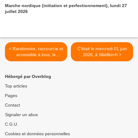
Marche nordique (initiation et perfectionnement), lundi 27
juillet 2026
< Randonnée, raccourcie et
C'était le mercredi 01 juin
accessible à tous, le
2026, à Waldkirch >
mercredi 08 juillet 2026,
tourbière de Machais,
retour par le Rainkopf et les
Hébergé par Overblog
névés au Sud du Hohneck.
Top articles
Pages
Contact
Signaler un abus
C.G.U.
Cookies et données personnelles