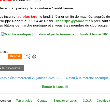
ez-vous : parking de la confrérie Saint-Etienne.
s inscrire,
au plus tard
,
le lundi 3 février en fin de matinée, auprès de
Philippe Rebert, au 06 04 48 67 99 -
rebertph@yahoo.fr
en précisant 
des
bâtons de marche nordique et si vous êtes membre du club vosgien
article
Repost
0
à la newsletter
Sortie Seniors c'était mercredi 22 janvier 2025, Soultzeren - Munster.
Retour à l'accueil
 Overblog
Top articles
Contact
Signaler un abus
C.G.U.
Cookies 