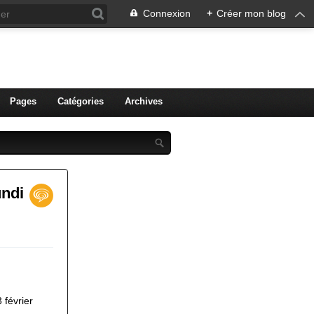
Connexion
+
Créer mon blog
ien de Colmar
Pages
Catégories
Archives
undi
 février