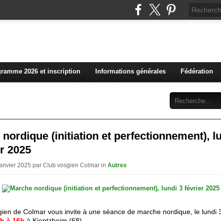
L'actualité du club vosg
ramme 2026 et inscription
Informations générales
Fédération
Abonnement
Contact
nordique (initiation et perfectionnement), l
er 2025
Janvier 2025 par Club vosgien Colmar in
Autres
gien de Colmar vous invite à une séance de marche nordique, le lundi 3
h à 16h
à Kientzheim (68)
.