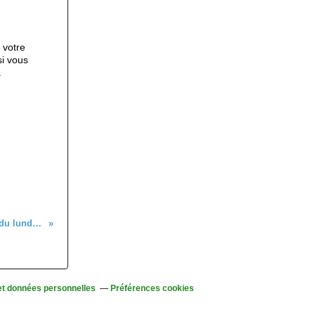
 votre
si vous
.
C'était à la marche nordique du lundi 27 janvier 2025
et données personnelles
Préférences cookies