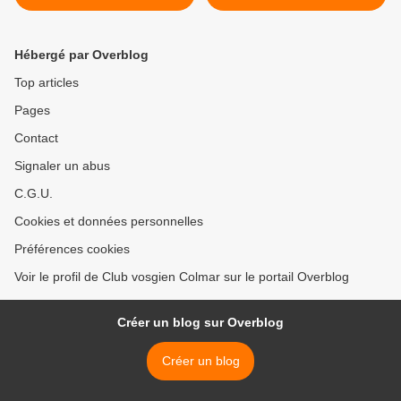
randonneurs, des hauteurs
nordique dans la forêt du
d’Ottrot au Mont Ste Odile
Kastenwald >
Hébergé par Overblog
Top articles
Pages
Contact
Signaler un abus
C.G.U.
Cookies et données personnelles
Préférences cookies
Voir le profil de Club vosgien Colmar sur le portail Overblog
Créer un blog sur Overblog
Créer un blog