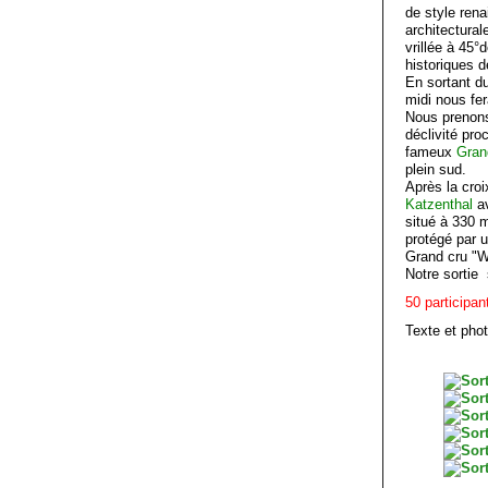
de style ren
architectural
vrillée à 45°
historiques 
En sortant d
midi nous fer
Nous prenons
déclivité pr
fameux
Gran
plein sud.
Après la croi
Katzenthal
a
situé à 330 m
protégé par u
Grand cru "W
Notre sortie
50 participa
Texte et pho