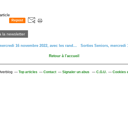
article
Repost
0
à la newsletter
C'était le mercredi 16 novembre 2022, avec les randonneurs, autour de la Vallée Noble
Retour à l'accueil
 Overblog
Top articles
Contact
Signaler un abus
C.G.U.
Cookies 