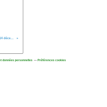
Sorties Seniors, mercredi 14 décembre 2022, la St. Nicolas.
et données personnelles
Préférences cookies