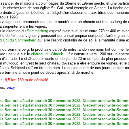
aissance, de maisons à colombages du 18ème et 19ème siècle, et une particul
e, le clocher tors de son église St. Gall, seul exemple en Alsace. La flèche o
de droite à gauche. L'édifice fait l'objet d'un classement aux titres des monum
depuis 1993.
u village nous entamons une petite montée sur un chemin qui tout au long de 
a serpenter entre les vignes.
 la direction du
Sommerberg
exposé plein sud, situé entre 270 et 400 m ave
oche de 45°. Les vignes y poussent sur un sol propice composé d'arène graniti
d Cru du Sommerberg
qui allie l'esprit cristallin de ce sol à la maturité d'une 
x du Sommerberg, la prochaine partie de notre randonnée nous fait dominer le 
vec une vue sur le
château du Wineck
. Il fut construit vers 1200 sur un épero
 d'altitude. Le château comporte un donjon de 20 m de haut de plan presque ca
n mur-bouclier. C'est le seul château d'Alsace à être entouré de vignes, et le 
ineck-Schlossberg" en tire son nom. Le donjon abrite de nos jours un petit m
 se termine à notre point de départ après 2h½ de marche.
nts, 8,5 km,180 m de dénivelé
.
tos:
Suzy