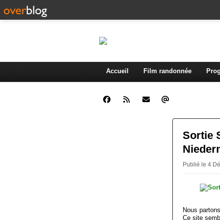
Accueil
Film randonnée
Prog
Sortie 
Nieder
Publié le 4 
Nous parton
Ce site semb