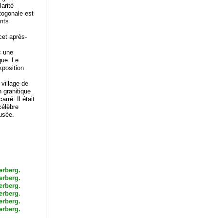
arité
ctogonale est
ents
cet après-
c une
que. Le
exposition
village de
n granitique
rré. Il était
célèbre
usée.