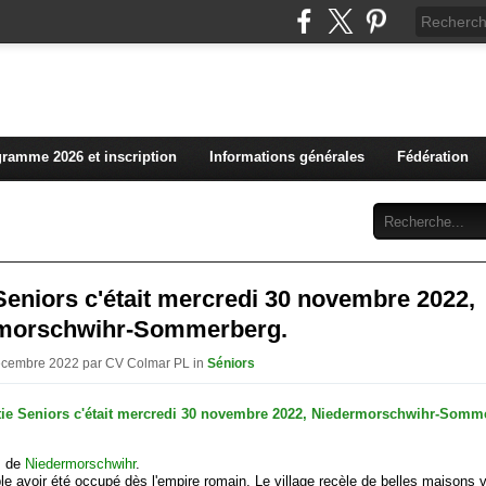
L'actualité du club vosg
ramme 2026 et inscription
Informations générales
Fédération
Abonnement
Contact
Seniors c'était mercredi 30 novembre 2022,
morschwihr-Sommerberg.
Décembre 2022 par CV Colmar PL in
Séniors
s de
Niedermorschwihr
.
le avoir été occupé dès l'empire romain. Le village recèle de belles maisons 