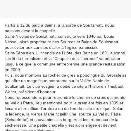
Partis à 32 du parc à daims, à la sortie de Soultzmatt, nous
passons devant la chapelle
Saint-Nicolas de Soulztmatt, construite vers 1840 par Louis
Nessel, alors propriétaire des Sources et Bains de Soultzmatt
pour éviter aux curistes d'aller à l'église paroissiale
Saint-Sébastien. L'incendie de l'Hôtel des Bains en 1891 a sonné
l'arrêt du termalisme et la "Chapelle des Thermes" va péricliter
jusqu'à ce que la commune entreprenne une grande restauration
en 2009.
Puis, nous montons au rocher de grès à poudingue du Grossfelss
qui offre un magnifique panorama sur la Vallée Noble de
Soultzmatt. Le club vosgien a dédié ce site à l'historien Thiébaut
Walter, président d'honneur.
Nous redescendons pour reprendre le chemin de croix qui monte
au Val du Pâtre, lieu mentionné pour la première fois en 1339 et
faisant alors office d'oratoire ou de lieu de culte druidique. Selon
la légende, la Vierge Marie fit jaillir une source au Val du Pâtre
(Schaefertal) et sauva ainsi les bergers et les troupeaux de la
sécheresse. Une petite chapelle y est alors érigée et devient
alors un lieu de pélerinage.