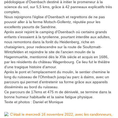
pédologique d'Osenbach destiné à initier le promeneur à la
science du sol, sur 5,5 kms, grâce à 42 panneaux explicatifs très
complets.
Nous rejoignons l'église d'Osenbach et regrettons de ne pas
pouvoir aller à la ferme Motsch-Gollentz, réputée pour les
excellents yaourts de Sandrine.
Après avoir rejoint le camping d'Osenbach où certains grands
enfants s'essaient à la tyrolienne, pourtant interdite aux adultes,
nous remontons dans la forêt du Heidenberg, riche en
chataigniers, pour redescendre sur la route de Soultzmatt-
Wintzfelden et rejoindre le site de l'ancien moulin de la
Hagenmuehle, mentionné dès le XVe siècle et acquis en 1686,
par les résidents du château Wagenbourg. Ce lieu fut le théâtre
d'une tragique histoire d'amour.
Après le pont et l'emplacement du moulin, le sentier chemine le
long du ruisseau de l'Ohmbach jusqu'au parc à daims, avec un
parcours qui permet d'entretenir sa forme grâce aux appareils
disséminés au bord du ruisseau.
Ce parcours de 17kms et 475 m de dénivelé, se termine dans la
bonne humeur habituelle et la saine fatigue physique.
Texte et photos : Daniel et Monique