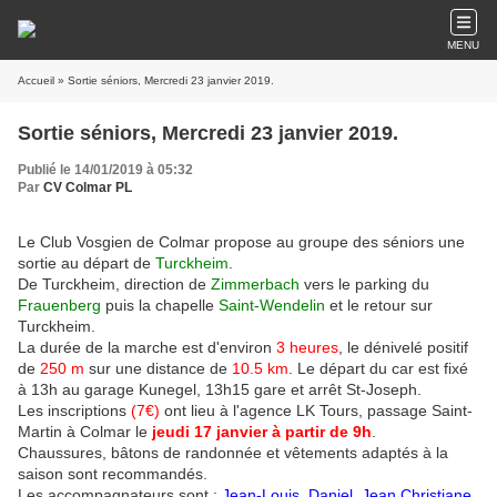
MENU
Accueil
» Sortie séniors, Mercredi 23 janvier 2019.
Sortie séniors, Mercredi 23 janvier 2019.
Publié le 14/01/2019 à 05:32
Par
CV Colmar PL
Le Club Vosgien de Colmar propose au groupe des séniors une
sortie au départ de
Turckheim
.
De Turckheim, direction de
Zimmerbach
vers le parking du
Frauenberg
puis la chapelle
Saint-Wendelin
et le retour sur
Turckheim.
La durée de la marche est d'environ
3 heures
, le dénivelé positif
de
250 m
sur une distance de
10.5 km
. Le départ du car est fixé
à 13h au garage Kunegel, 13h15 gare et arrêt St-Joseph.
Les inscriptions
(7€)
ont lieu à l'agence LK Tours, passage Saint-
Martin à Colmar le
jeudi 17 janvier à partir de 9h
.
Chaussures, bâtons de randonnée et vêtements adaptés à la
saison sont recommandés.
Les accompagnateurs sont :
Jean-Louis, Daniel, Jean,Christiane