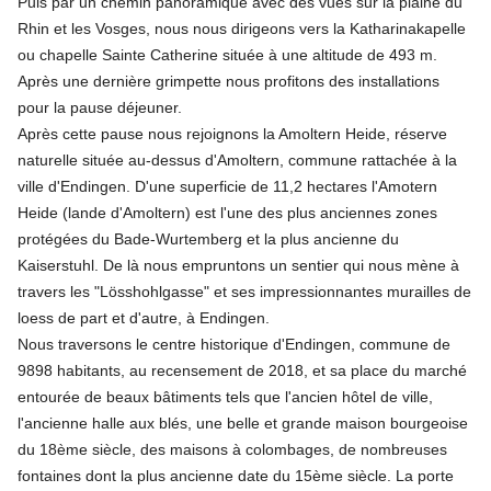
Puis par un chemin panoramique avec des vues sur la plaine du
Rhin et les Vosges, nous nous dirigeons vers la Katharinakapelle
ou chapelle Sainte Catherine située à une altitude de 493 m.
Après une dernière grimpette nous profitons des installations
pour la pause déjeuner.
Après cette pause nous rejoignons la Amoltern Heide, réserve
naturelle située au-dessus d'Amoltern, commune rattachée à la
ville d'Endingen. D'une superficie de 11,2 hectares l'Amotern
Heide (lande d'Amoltern) est l'une des plus anciennes zones
protégées du Bade-Wurtemberg et la plus ancienne du
Kaiserstuhl. De là nous empruntons un sentier qui nous mène à
travers les "Lösshohlgasse" et ses impressionnantes murailles de
loess de part et d'autre, à Endingen.
Nous traversons le centre historique d'Endingen, commune de
9898 habitants, au recensement de 2018, et sa place du marché
entourée de beaux bâtiments tels que l'ancien hôtel de ville,
l'ancienne halle aux blés, une belle et grande maison bourgeoise
du 18ème siècle, des maisons à colombages, de nombreuses
fontaines dont la plus ancienne date du 15ème siècle. La porte