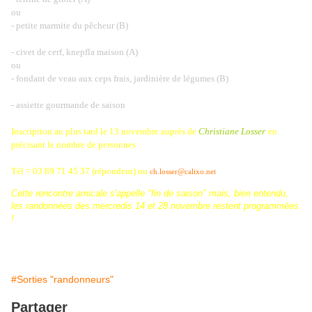
ou
- petite marmite du pêcheur (B)
- civet de cerf, knepfla maison (A)
ou
- fondant de veau aux ceps frais, jardinière de légumes (B)
- assiette gourmande de saison
Inscription au plus tard le 13 novembre auprès de
Christiane Losser
en
précisant le nombre de personnes
Tél = 03 89 71 45 37 (répondeur)
ou
ch.losser@calixo.net
Cette rencontre amicale s'appelle "fin de saison" mais, bien entendu,
les randonnées des mercredis 14 et 28 novembre restent programmées
!
#Sorties "randonneurs"
Partager