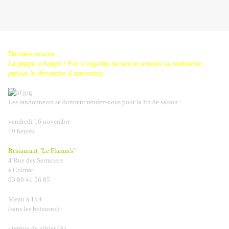
Dernière minute :
La grippe a frappé !
Pierre
regrette de devoir annuler la randonnée
prévue le dimanche 4 novembre.
Les randonneurs se donnent rendez-vous pour la fin de saison :
vendredi 16 novembre
19 heures
Restaurant "Le Flamm's"
4 Rue des Serruriers
à Colmar
03 89 41 56 85
Menu à 15 €
(sans les boissons) :
- terrine de gibier (A)