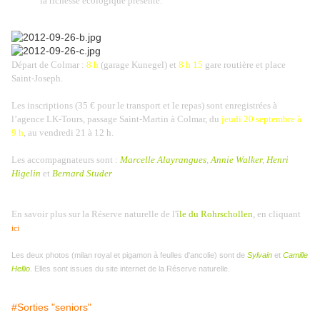
la richesse écologique présente.
Départ de Colmar :
8 h
(garage Kunegel) et
8 h 15
gare routière et place
Saint-Joseph.
Les inscriptions (35 € pour le transport et le repas) sont enregistrées à
l’agence LK-Tours, passage Saint-Martin à Colmar, du
jeudi 20 septembre à
9 h
, au vendredi 21 à 12 h.
Les accompagnateurs sont :
Marcelle Alayrangues
,
Annie Walker
,
Henri
Higelin
et
Bernard Studer
En savoir plus sur la Réserve naturelle de l'î
le du Rohrschollen
, en cliquant
ici
Les deux photos (milan royal et pigamon à feulles d'ancolie) sont de
Sylvain
et
Camille
Hellio
. Elles sont issues du site internet de la Réserve naturelle.
#Sorties "seniors"