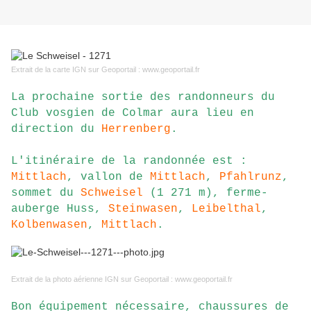
Extrait de la carte IGN sur Geoportail : www.geoportail.fr
La prochaine sortie des randonneurs du
Club vosgien de Colmar aura lieu en
direction du
Herrenberg
.
L'itinéraire de la randonnée est :
Mittlach
, vallon de
Mittlach
,
Pfahlrunz
,
sommet du
Schweisel
(1 271 m), ferme-
auberge Huss,
Steinwasen
,
Leibelthal
,
Kolbenwasen
,
Mittlach
.
Extrait de la photo aérienne IGN sur Geoportail : www.geoportail.fr
Bon équipement nécessaire, chaussures de