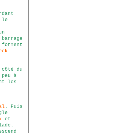
rdant
 le
un
 barrage
 forment
eck
.
côté du
 peu à
nt les
al
. Puis
gle
k
et
lade.
escend