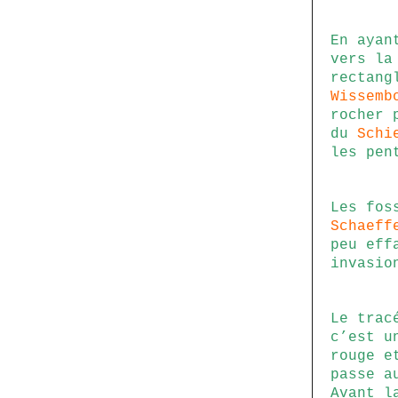
En ayan
vers l
rectang
Wissemb
rocher 
du
Schi
les pen
Les fos
Schaeff
peu eff
invasio
Le trac
c’est u
rouge e
passe a
Avant l