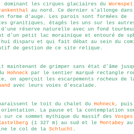
, dominant les cirques glaciaires du
Wormspel
rankenthal
au nord. Ce dernier s’allonge dans
en forme d’auge. Les parois sont formées de
ces granitiques, étagés les uns sur les autre
 d’une réserve naturelle avec un fond tourbeu
nt d’un petit lac morainique et entouré de sp
’hui disparu et qui fait débat au sein du com
atif de gestion de ce site relique.
it maintenant de grimper sans état d’âme jusq
 du
Hohneck
par le sentier marqué rectangle ro
te, on aperçoit les escarpements rocheux de l
wand
avec leurs voies d’escalade.
paraissent le toit du chalet du
Hohneck
, puis
’orientation. La pause et la contemplation so
s sur ce sommet mythique du massif des
Vosges
Kastelberg
(1 327 m) au sud et le
Montabey
au
ine le
col de la
Schlucht
.