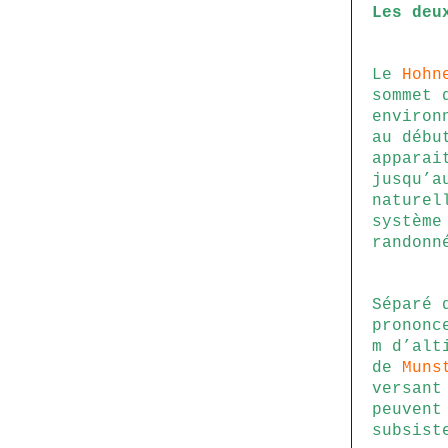
Les
deu
Le
Hohn
sommet 
environ
au débu
apparai
jusqu’
naturel
système
randonn
Séparé
prononc
m d’alt
de
Muns
versant
peuvent
subsist