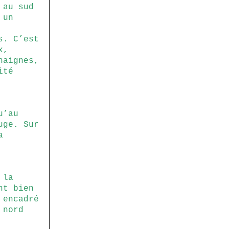
au sud
 un
s. C’est
x,
haignes,
ité
u’au
uge. Sur
a
 la
nt bien
encadré
 nord