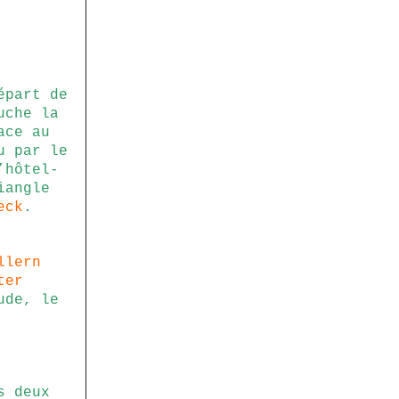
épart de
uche la
ace au
u par le
’hôtel-
iangle
eck
.
llern
ter
ude, le
s deux