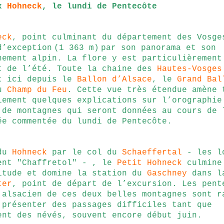
x
Hohneck
, le lundi de Pentecôte
eck
, point culminant du département des Vosge
d’exception
(1 363 m)
par son panorama et son
nement alpin. La flore y est particulièrement
t de l’été. Toute la chaine des
Hautes-Vosges
t ici depuis le
Ballon d’Alsace
, le
Grand Bal
au
Champ du Feu
. Cette vue très étendue amène 
lement quelques explications sur l’orographie
 de montagnes qui seront données au cours de 
ée commentée du lundi de Pentecôte.
 du
Hohneck
par
le
col du
S
chae
ffertal
- les l
ent "Chaffretol" - , le
Petit Hohneck
culmine
itude et domine la station du
Gaschney
dans l
ter
, point de départ de l’excursion. Les pent
 alsacien de ces deux belles montagnes sont r
 présenter des passages difficiles tant que
ent des névés, souvent encore début juin.