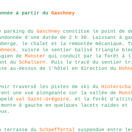
onnée à partir du
Gaschney
e parking du
Gaschney
constitue le point de d
andonnée d’une durée de 2 h 30. Laissant à ga
uberge, le chalet et la remontée mécanique, f
ohneck
, suivre le sentier balisé triangle ble
sgien de
Munster
qui conduit par la forêt à l
ant du
Schallern
. Puis le tracé du sentier tr
sse au-dessus de l’hôtel en direction du
Hohn
voir traversé les pistes de ski du
Hinterscha
rent une vue plongeante sur la vallée de
Muns
ppelé
val Saint-Grégoire
, et la forêt d’altit
 monte à gauche en quelques lacets raides et
eux.
a terrasse du
Schaeffertal
suspendue entre le