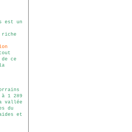
s est un
 riche
lon
tout
 de ce
la
orrains
 à 1 289
a vallée
es du
aides et