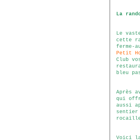
La rand
Le vast
cette r
ferme-a
Petit H
Club vo
restaur
bleu pa
Après a
qui off
aussi a
sentier
rocaill
Voici l