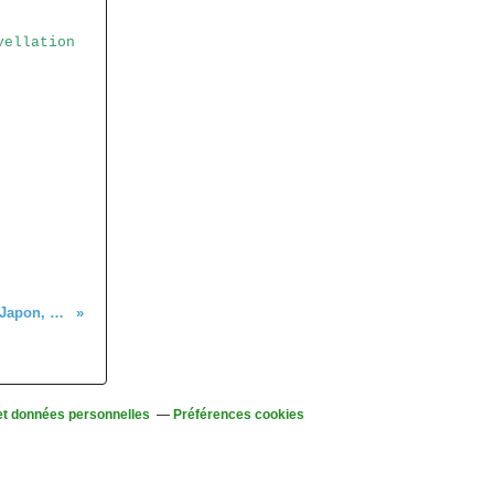
vellation
C'était du 5 au 15 avril, voyage au Japon, avec le Club vosgien de Colmar
et données personnelles
Préférences cookies