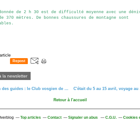
donnée de 2 h 30 est de difficulté moyenne avec une déni
de 370 mètres. De bonnes chaussures de montagne sont
ables.
article
Repost
0
à la newsletter
Formation des guides : le Club vosgien de Colmar présente deux candidats
Retour à l'accueil
 Overblog
Top articles
Contact
Signaler un abus
C.G.U.
Cookies 