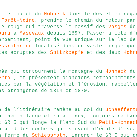
t le chalet du
Hohneck
dans le dos et en rega
a
Forêt-Noire
, prendre le chemin du retour par
le rouge qui traverse le massif des
Vosges
de
ourg
à
Masevaux
depuis 1897. Passer à côté d’
proéminent, point de vue unique sur le lac de
essrothried
localisé dans un vaste cirque que
tes abruptes des
Spitzkoepfe
et des deux
Hohn
sés qui contournent la montagne du
Hohneck
du 
ertal
, et présentent d’anciens retranchements
acés par la végétation et l’érosion, rappelle
ns étrangères de 1814 et 1870.
é de l’itinéraire ramène au col du
Schaeffert
n chemin large et rocailleux, toujours rectan
t GR 5 qui longe le flanc Sud du
Petit-Hohnec
u pied des rochers qui servent d’école d’esca
a ferme du
Schiessroth
, ignorer le GR 5 qui d