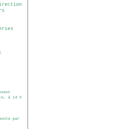
irection
rs
eries
t
nnent
te, à 14 h
monte par