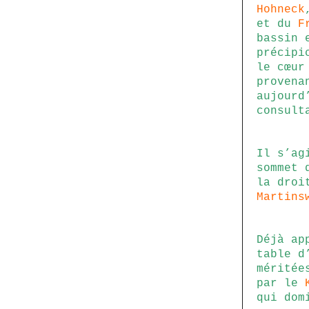
Hohneck
et du
F
bassin 
précipi
le cœur
provena
aujourd
consult
Il s’ag
sommet
la droi
Martins
Déjà ap
table d
méritée
par le
qui dom