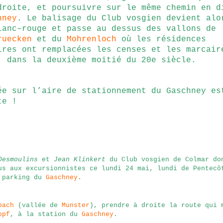
droite, et poursuivre sur le même chemin en d
hney
. Le balisage du Club vosgien devient alo
lanc–rouge et passe au dessus des vallons de
ruecken
et du
Mohrenloch
où les résidences
ires ont remplacées les censes et les marcair
, dans la deuxième moitié du 20e siècle.
ée sur l’aire de stationnement du Gaschney es
te !
Desmoulins
et
Jean Klinkert
du Club vosgien de Colmar do
us aux excursionnistes ce lundi 24 mai, lundi de Pentecô
 parking du
Gaschney
.
bach
(vallée de
Munster
), prendre à droite la route qui 
opf
, à la station du
Gaschney
.