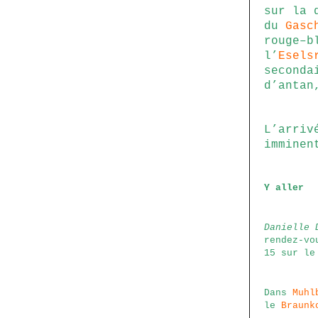
sur la 
du
Gasc
rouge–b
l’
Esels
seconda
d’antan
L’arriv
imminen
Y aller
Danielle 
rendez-vo
15 sur le
Dans
Muhl
le
Braunk