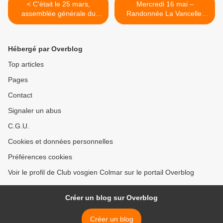
< C'était le 25 mars,
Mercredi 16 mai –
assemblée générale du
Randonnée La Vancelle,
Club vosgien de Colmar
château du Frankenbourg >
(2/2)
Hébergé par Overblog
Top articles
Pages
Contact
Signaler un abus
C.G.U.
Cookies et données personnelles
Préférences cookies
Voir le profil de Club vosgien Colmar sur le portail Overblog
Créer un blog sur Overblog
Créer un blog