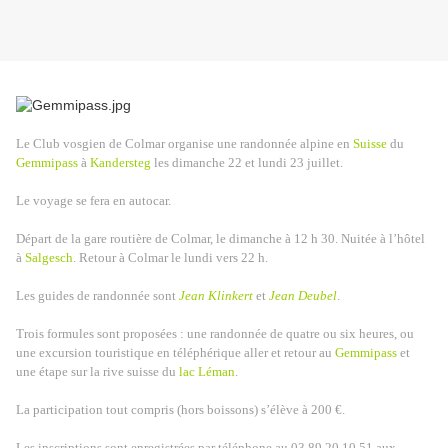
Le Club vosgien de Colmar organise une randonnée alpine en
Suisse
du
Gemmipass
à
Kandersteg
les dimanche 22 et lundi 23 juillet.
Le voyage se fera en autocar.
Départ de la gare routière de Colmar, le dimanche à 12 h 30. Nuitée à l’hôtel
à
Salgesch
. Retour à Colmar le lundi vers 22 h.
Les guides de randonnée sont
Jean Klinkert
et
Jean Deubel
.
Trois formules sont proposées : une randonnée de quatre ou six heures, ou
une excursion touristique en téléphérique aller et retour au
Gemmipass
et
une étape sur la rive suisse du
lac Léman
.
La participation tout compris (hors boissons) s’élève à 200 €.
Les inscriptions sont enregistrées par téléphone au 03 89 20 10 51 aux