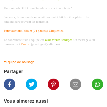
Pas moins de 300 kilomètres de sentiers à entretenir !
Sans eux, la randonnée ne serait pas tout à fait le même plaisir : les
randonneurs peuvent les remercier.
Pour voir tout l'album (24 photos). Cliquer ici.
Le coordinateur de l’équipe est
Jean-Pierre Beringer
.
Un message à lui
transmettre ?
: jpberinger@calixo.net
C'est là
#Équipe de balisage
Partager
Vous aimerez aussi