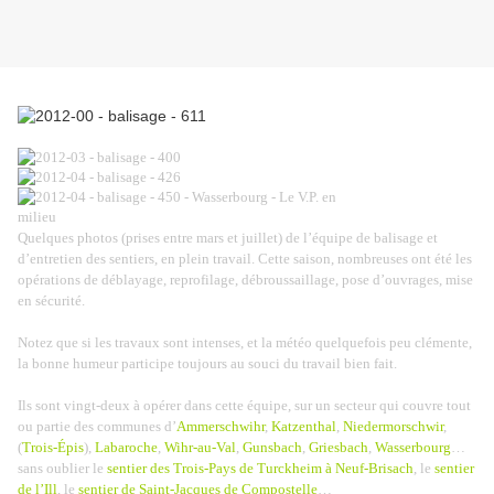
Quelques photos (prises entre mars et juillet) de l’équipe de balisage et
d’entretien des sentiers, en plein travail. Cette saison, nombreuses ont été les
opérations de déblayage, reprofilage, débroussaillage, pose d’ouvrages, mise
en sécurité.
Notez que si les travaux sont intenses, et la météo quelquefois peu clémente,
la bonne humeur participe toujours au souci du travail bien fait.
Ils sont vingt-deux à opérer dans cette équipe, sur un secteur qui couvre tout
ou partie des communes d’
Ammerschwihr
,
Katzenthal
,
Niedermorschwir
,
(
Trois-Épis
),
Labaroche
,
Wihr-au-Val
,
Gunsbach
,
Griesbach
,
Wasserbourg
…
sans oublier le
sentier des Trois-Pays de Turckheim à Neuf-Brisach
, le
sentier
de l’Ill
, le
sentier de Saint-Jacques de Compostelle
…