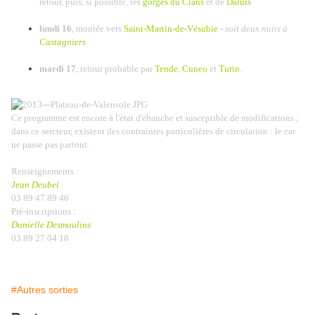
retour, puis, si possible, les
gorges du Cians
et de
Daluis
lundi 16
, montée vers
Saint-Martin-de-Vésubie
-
soit deux nuits à
Castagniers
mardi 17
, retour probable par
Tende
,
Cuneo
et
Turin
.
Ce programme est encore à l'état d'ébauche et susceptible de modifications ;
dans ce sercteur, existent des contraintes particulières de circulation : le car
ne passe pas partout.
Renseignements :
Jean Deubel
03 89 47 89 46
Pré-inscriptions :
Danielle Desmoulins
03 89 27 04 18
#Autres sorties