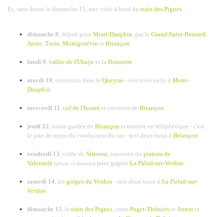
Et, sans doute le dimanche 15, une virée à bord du
train des Pignes
.
dimanche 8
, départ pour
Mont-Dauphin
, par le
Grand-Saint-Bernard
,
Aoste
,
Turin
,
Montgenèvre
et
Briançon
lundi 9
,
vallée de l'Ubaye
et la
Bonnette
mardi 10
, excursion dans le
Queyras
-
soit trois nuits à
Mont-
Dauphin
mercredi 11
,
col de l'Izoard
et environs de
Briançon
jeudi 12
, visite guidée de
Briançon
et montée en téléphérique - c'est
le jour de repos du conducteur du car -
soit deux nuits à
Briançon
vendredi 13
, visite de
Sisteron
, traversée du
plateau de
Valensole
pour gagner
La Palud-sur-Verdon
(photo ci-dessous)
samedi 14
, les
gorges du Verdon
-
soit deux nuits à
La Palud-sur-
Verdon
dimanche 15
, le
train des Pignes
, entre
Puget-Théniers
et
Annot
et