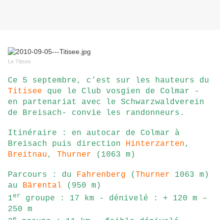
Le Titisee
Ce 5 septembre, c’est sur les hauteurs du
Titisee
que le Club vosgien de Colmar -
en partenariat avec le Schwarzwaldverein
de Breisach- convie les randonneurs.
Itinéraire : en autocar de Colmar à
Breisach puis direction
Hinterzarten
,
Breitnau
,
Thurner
(1063 m)
Parcours : du
Fahrenberg
(
Thurner
1063 m)
au
Bärental
(950 m)
er
1
groupe : 17 km - dénivelé : + 120 m –
250 m
e