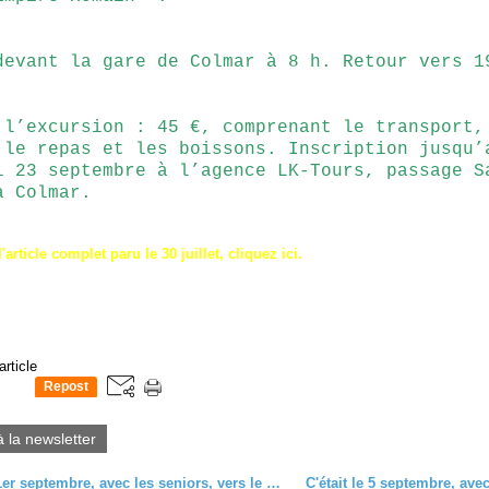
devant la gare de Colmar à 8 h. Retour vers 1
 l’excursion : 45 €, comprenant le transport,
 le repas et les boissons. Inscription jusqu’
i 23 septembre à l’agence LK-Tours, passage S
à Colmar.
'article complet paru le 30 juillet, cliquez ici.
article
Repost
0
à la newsletter
C'était le 1er septembre, avec les seniors, vers le Mont-Sainte-Odile et le Mur païen