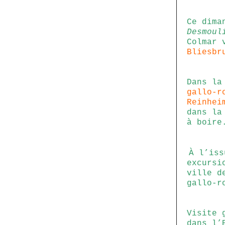
Ce dima
Desmoul
Colmar 
Bliesbr
Dans la
gallo-r
Reinhei
dans la
à boire
À l’iss
excursi
ville d
gallo-r
Visite 
dans l’