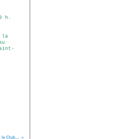
9 h.
 la
au
aint-
C'était le 5 septembre, avec le Club vosgien en Forêt-Noire