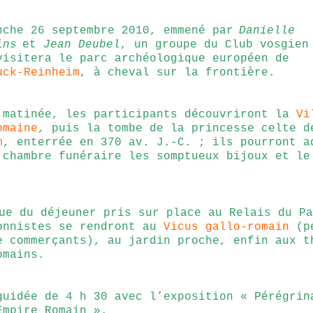
nche 26 septembre 2010, emmené par
Danielle
ins
et
Jean Deubel
, un groupe du Club vosgien
visitera le parc archéologique européen de
uck-Reinheim
, à cheval sur la frontière.
 matinée, les participants découvriront la
Vi
omaine
, puis la tombe de la princesse celte d
m
, enterrée en 370 av. J.-C. ; ils pourront a
 chambre funéraire les somptueux bijoux et le
.
ue du déjeuner pris sur place au Relais du Pa
onnistes se rendront au
Vicus gallo-romain
(p
e commerçants), au jardin proche, enfin aux t
omains.
guidée de 4 h 30 avec l’exposition « Pérégrin
Empire Romain ».