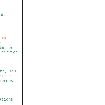
 de
lla
e
dmirer
 service
rc, les
etite
hermes
ations