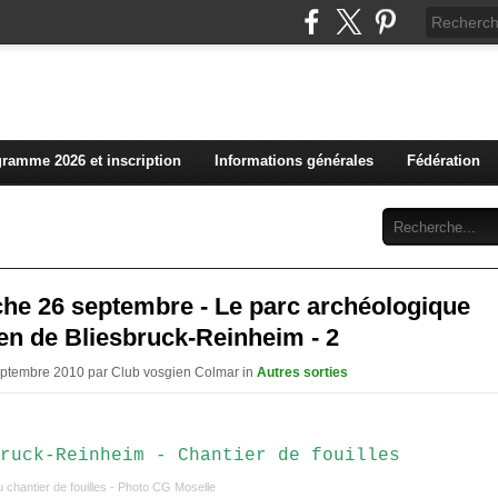
L'actualité du club vosg
ramme 2026 et inscription
Informations générales
Fédération
Abonnement
Contact
he 26 septembre - Le parc archéologique
en de Bliesbruck-Reinheim - 2
eptembre 2010 par Club vosgien Colmar in
Autres sorties
 chantier de fouilles - Photo CG Moselle