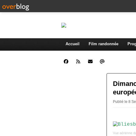
Accueil
Film randonnée
Prog
Dimanc
europé
Publié le 8 S
Vue aérienne du