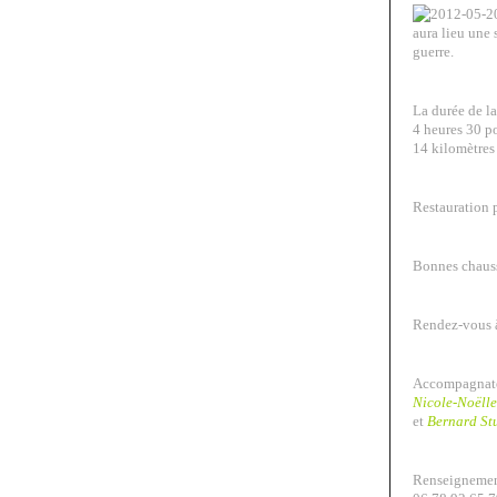
aura lieu une s
guerre.
La durée de l
4 heures 30 p
14 kilomètres 
Restauration 
Bonnes chauss
Rendez-vous
Accompagnate
Nicole-Noëlle
et
Bernard St
Renseignemen