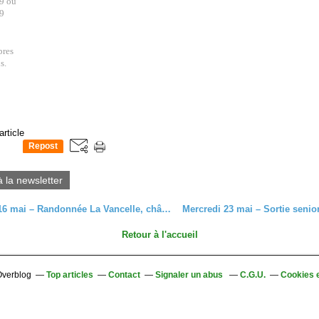
9 ou
89
res
s.
article
Repost
0
à la newsletter
Mercredi 16 mai – Randonnée La Vancelle, château du Frankenbourg
Retour à l'accueil
 Overblog
Top articles
Contact
Signaler un abus
C.G.U.
Cookies 