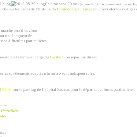
Ce dimanche 20 mai
(et non le 13 mai comme indiqué sur l
ortie sur les traces de l’histoire du
Hohrodberg
au
Linge
pour revisiter les vestiges
a marche sera d’environ
our une longueur de
sans difficultés particulières.
possible à la ferme-auberge du
Glasborn
ou repas tiré du sac.
ures et vêtements adaptés à la météo sont indispensables.
 à
9 h 30
sur le parking de l’hôpital Pasteur, pour le départ en voitures particulières.
urs :
 Uettwiller
uder
ts :