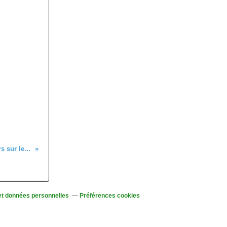
Mercredi 23 mai – Sortie seniors sur les hauteurs d'Orbey
et données personnelles
Préférences cookies