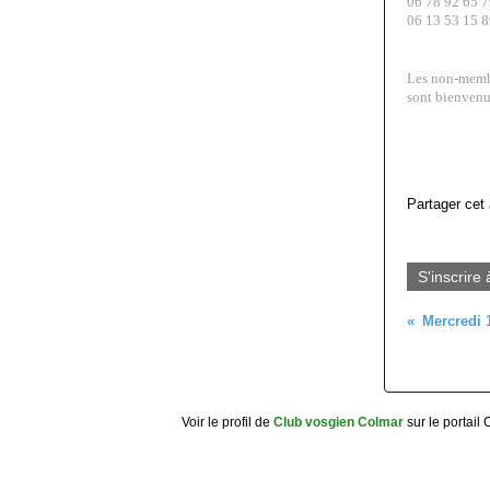
06 78 92 65 7
06 13 53 15 
Les non-memb
sont bienvenu
Partager cet 
S'inscrire 
Voir le profil de
Club vosgien Colmar
sur le portail