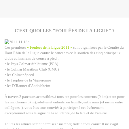
C'EST QUOI LES "FO
ULÉES DE LA LIGUE" ?
Ces premières
« Foulées de la Ligue 2011 »
sont organisées par le Comité du
Haut-Rhin de la Ligue contre le cancer avec le soutien des cinq principaux
clubs colmariens de course à pied :
• le Pays Colmar Athlétisme (PCA)
• le Colmar Marathon Club (CMC)
• les Colmar Speed
• le Trophée de la Vigneronne
• les D’Ranner d’Andolsheim
À travers 2 parcours accessibles à tous, un pour les coureurs (9 km) et un pour
les marcheurs (6km), adultes et enfants, en famille, entre amis (et même entre
collègues !), vous êtes tous conviés à participer à cet événement
exceptionnel sous le signe de la solidarité, de la fête et de l’amitié.
Toutes les allures seront permises : marcher, trottiner ou courir. Il ne s’agit