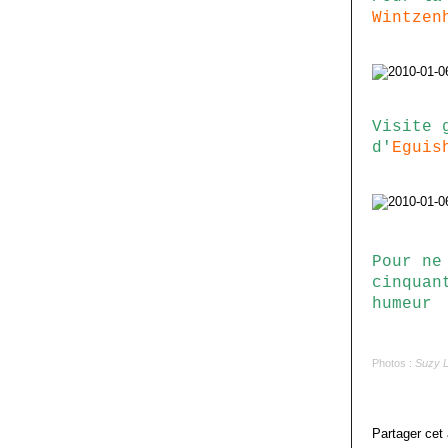
Wintzen
Visite 
d'
Eguis
Pour ne
cinquan
humeur
Photos :
Suzy L
Partager cet 