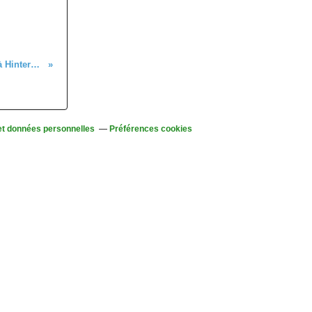
Samedi 30 janvier - Excursion à Hinterzarten
et données personnelles
Préférences cookies