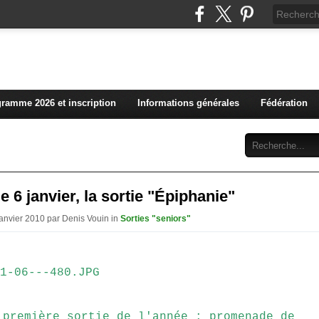
L'actualité du club vosg
ramme 2026 et inscription
Informations générales
Fédération
Abonnement
Contact
le 6 janvier, la sortie "Épiphanie"
Janvier 2010 par Denis Vouin in
Sorties "seniors"
 première sortie de l'année : promenade de