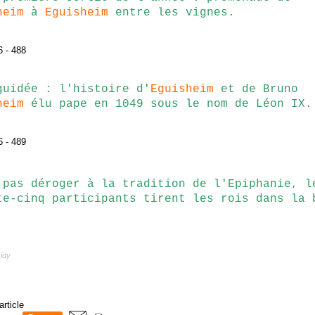
heim
à
Eguisheim
entre les vignes.
guidée : l'histoire d'
Eguisheim
et de Bruno
heim
élu pape en 1049 sous le nom de Léon IX.
 pas déroger à la tradition de l'Epiphanie, l
te-cinq participants tirent les rois dans la 
idy
article