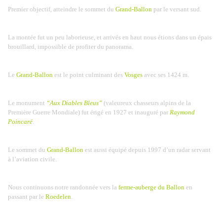
Premier objectif, atteindre le sommet du
Grand-Ballon
par le versant sud.
La montée fut un peu laborieuse, et arrivés en haut nous étions dans un épais
brouillard, impossible de profiter du panorama.
Le
Grand-Ballon
est le point culminant des
Vosges
avec ses 1424 m.
Le monument
“Aux Diables Bleus”
(valeureux chasseurs alpins de la
Première Guerre Mondiale) fut érigé en 1927 et inauguré par
Raymond
Poincaré
.
Le sommet du
Grand-Ballon
est aussi équipé depuis 1997 d’un radar servant
à l’aviation civile.
Nous continuons notre randonnée vers la
ferme-auberge du Ballon
en
passant par le
Roedelen
.