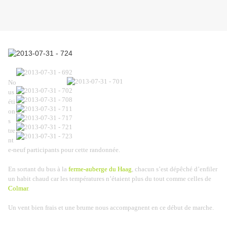
No
us
éti
on
s
tre
nt
e-neuf participants pour cette randonnée.
En sortant du bus à la
ferme-auberge du Haag
, chacun s’est dépêché d’enfiler
un habit chaud car les températures n’étaient plus du tout comme celles de
Colmar
.
Un vent bien frais et une brume nous accompagnent en ce début de marche.