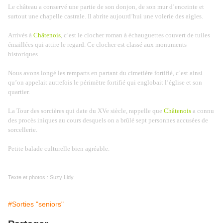
Le château a conservé une partie de son donjon, de son mur d’enceinte et
surtout une chapelle castrale.
Il abrite aujourd’hui une volerie des aigles.
Arrivés à
Châtenois
, c’est le clocher roman à échauguettes couvert de tuiles
émaillées qui attire le regard.
Ce clocher est classé aux monuments
historiques.
Nous avons longé les remparts en partant du cimetière fortifié, c’est ainsi
qu’on appelait autrefois le périmètre fortifié qui englobait l’église et son
quartier.
La Tour des sorcières qui date du XVe siècle, rappelle que
Châtenois
a connu
des procès iniques au cours desquels on a brûlé sept personnes accusées de
sorcellerie.
Petite balade culturelle bien agréable.
Texte et photos : Suzy Lidy
#Sorties "seniors"