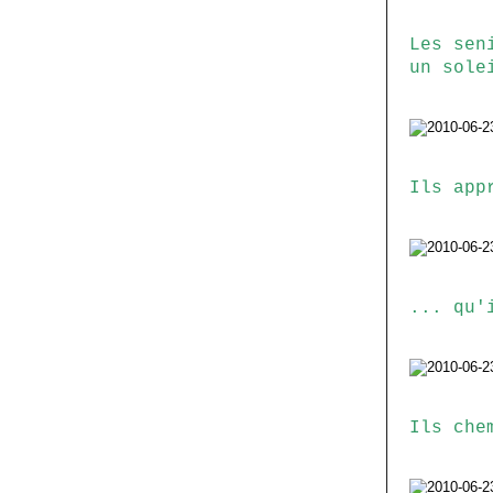
Les sen
un sole
Ils app
... qu'
Ils che