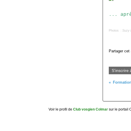
... apr
Photos :
Suzy 
Partager cet 
S'inscrire 
Voir le profil de
Club vosgien Colmar
sur le portail