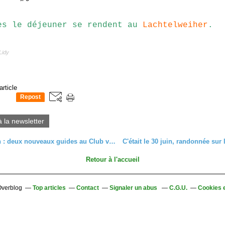
ès le déjeuner se rendent au
Lachtelweiher
.
Lidy
article
Repost
0
à la newsletter
Formation : deux nouveaux guides au Club vosgien de Colmar
Retour à l'accueil
 Overblog
Top articles
Contact
Signaler un abus
C.G.U.
Cookies 