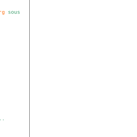
rg
sous
..