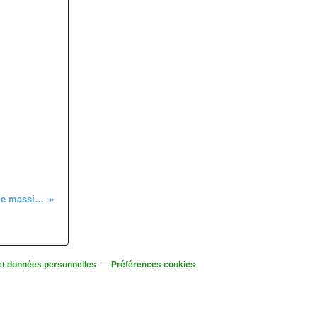
C'était le 30 juin, randonnée sur le massif du Petit-Ballon
et données personnelles
Préférences cookies