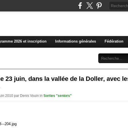
L'actualité du club vosg
ramme 2026 et inscription
Informations générales
Fédération
Abonnement
Contact
le 23 juin, dans la vallée de la Doller, avec le
s
Juin 2010 par Denis Vouin in
Sorties "seniors"