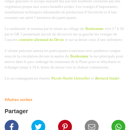
cirque glaciaire et occupé aujourd’hui par une tourbière colonisée par une
végétation propre aux zones humides acides. Les vestiges d’importantes
installations techniques allemandes de production d’électricité et d’eau
courante ont attiré l’attention des participants.
La randonnée se termina par le retour au village du
Bonhomme
vers 17 h 30
par le GR 5 permettant encore de découvrir sur sa gauche les vestiges de
l’ancien
cimetière allemand du Devin
et sur sa droite ceux d’une infirmerie.
L’ultime parcours amena les participants à traverser avec prudence compte
tenu de la circulation devant la mairie du
Bonhomme
la rue principale pour
arriver dans le parc ombragé du restaurant de la Poste pour se réhydrater et
échanger jusqu’à 19 h, heure du retour vers la chaleur colmarienne.
Les accompagnateurs étaient
Nicole-Noelle Uettwiller
et
Bernard Studer
#Autres sorties
Partager