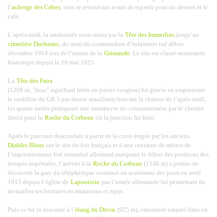
l’
auberge des Crêtes
, tous se retrouvant avant de repartir pour un dessert et le
café.
L’après-midi, la randonnée nous mena par la
Tête des Immerlins
jusqu’au
cimetière Duchesne
, du nom du commandant d’infanterie tué début
décembre 1914 lors de l’assaut de la
Grimaude
. Le site est classé monument
historique depuis le 26 mai 1925.
La
Tête des Faux
(1208 m, "
faux"
signifiant hêtre en patois vosgien) fut gravie en empruntant
le raidillon du GR 5 par douze assaillants bravant la chaleur de l’après midi,
les quatre autres pratiquant une manœuvre de contournement par le chemin
direct pour la
Roche du Corbeau
où la jonction fut faite.
Après le parcours descendant à partir de la croix érigée par les anciens
Diables Bleus
sur le site du fort français et à une centaine de mètres de
l’impressionnant fort sommital allemand marquant le début des positions des
troupes impériales, l’arrivée à la
Roche du Corbeau
(1146 m) a permis de
découvrir la gare du téléphérique construit en seulement dix jours en avril
1915 depuis l’église de
Lapoutroie
par l’armée allemande lui permettant de
ravitailler ses hommes en munitions et repas.
Puis ce fut la descente à l’
étang du Devin
(925 m), entonnoir naturel dans un