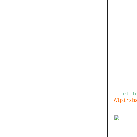
...et l
Alpirsb