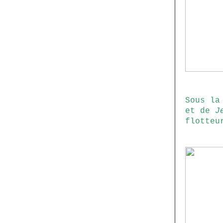
Sous la
et de
J
flotteu