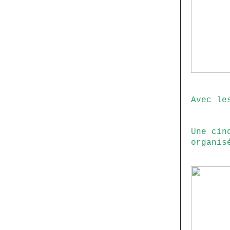
Avec le
Une cin
organis