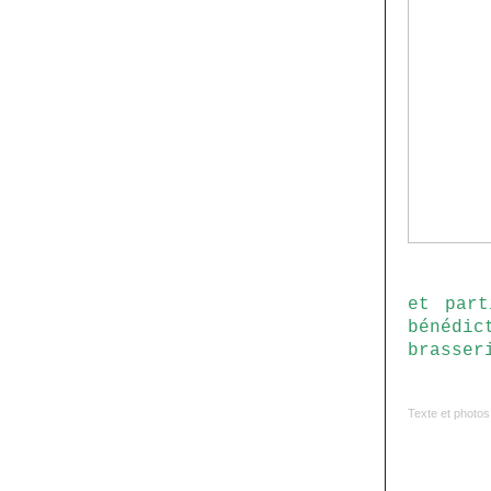
et
part
bénédic
brasser
Texte et photos