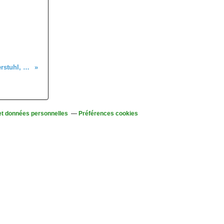
C'était le 21 octobre, dans le Kaiserstuhl, avec les seniors
et données personnelles
Préférences cookies