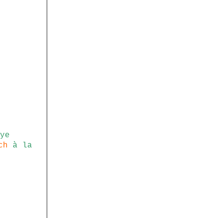
ye
ch
à la