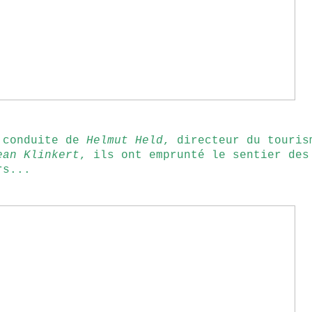
 conduite de
Helmut Held
, directeur du touris
ean Klinkert
, ils ont emprunté le sentier des
rs...