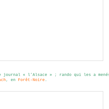
e journal « l’Alsace » ; rando qui les a mené
ach
, en
Forêt-Noire
.