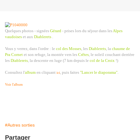
Quelques photos - signées
Gérard
- prises lors du séjour dans les
Alpes
vaudoises
et aux
Diablerets
.
Vous y verrez, dans l'ordre : le
col des Mosses
, les
Diablerets
, la
chaume de
Pra Cornet
et son refuge, la montée vers les
Crêtes
, le soleil couchant derrière
les
Diablerets
, la descente en luge (7 km depuis le
col de la Croix
!)
Consultez l'
album
en cliquant
, puis faites
"Lancer le diaporama"
.
ici
Voir l'album
#Autres sorties
Partager