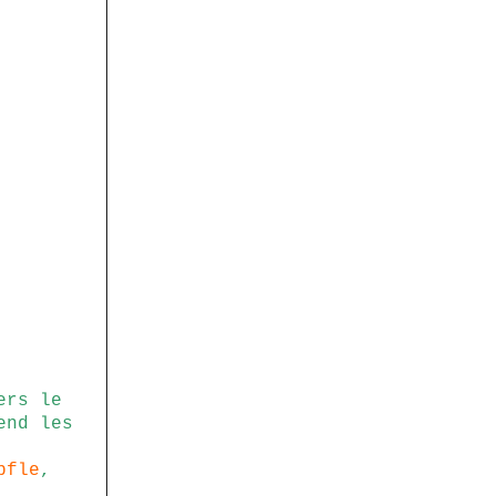
ers le
end les
pfle
,