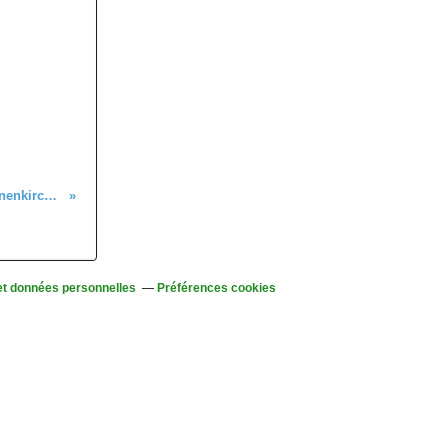
C'était le 19 août, entre le Val d'Argent et Thannenkirch, avec les seniors
et données personnelles
Préférences cookies