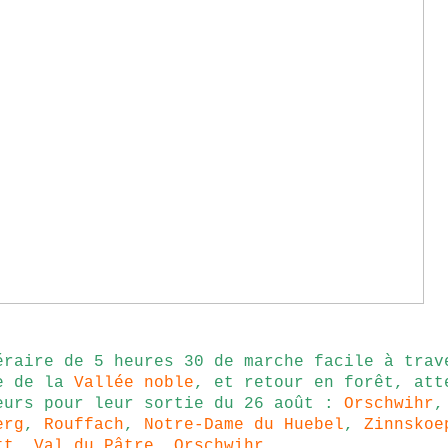
éraire de 5 heures 30 de marche facile à trav
e de la
Vallée noble
, et retour en forêt, att
eurs pour leur sortie du 26 août :
Orschwihr
,
erg
,
Rouffach
,
Notre-Dame du Huebel
,
Zinnskoe
tt
,
Val du Pâtre
,
Orschwihr
.