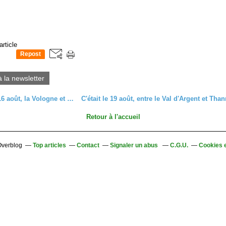
article
Repost
0
à la newsletter
C'était le 16 août, la Vologne et la Moselotte
Retour à l'accueil
 Overblog
Top articles
Contact
Signaler un abus
C.G.U.
Cookies 