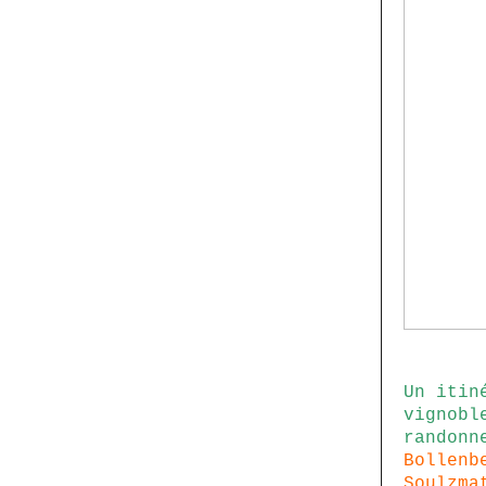
Un itin
vignobl
randonn
Bollenb
Soulzma