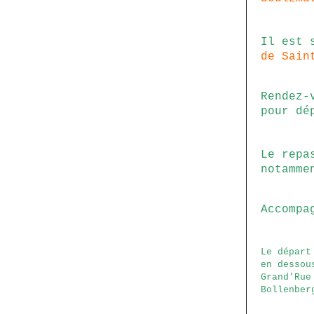
Il est 
de Sain
Rendez-
pour dé
Le repa
notamme
Accompa
Le départ
en dessou
Grand'Rue
Bollenber