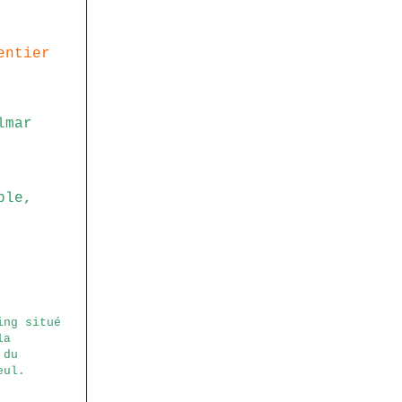
entier
lmar
ble,
ing situé
la
 du
eul.