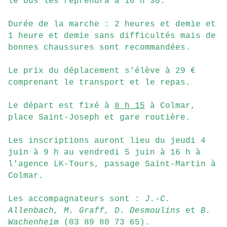
le bus les reprendra à 16 h 30.
Du
rée de la marche : 2 heures et demie et
1 heure et demie sans difficultés mais de
bonnes chaussures sont recommandées.
L
e prix du déplacement s'élève à 29 €
comprenant le transport et le repas.
L
e départ est fixé à
8 h 15
à Colmar,
place Saint-Joseph et gare routière.
L
es inscriptions auront lieu du jeudi 4
juin à 9 h au vendredi 5 juin à 16 h à
l'agence LK-Tours, passage Saint-Martin à
Colmar.
L
es accompagnateurs sont :
J.-C.
Allenbach, M. Graff, D. Desmoulins
et
B.
Wachenheim
(03 89 80 73 65).