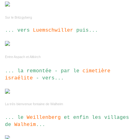
Sur le Britzgyberg
... vers
Luemschwiller
puis...
Entre Aspach et Altkirch
... la remontée - par le
cimetière
israélite
- vers...
La très bienvenue fontaine de Walheim
... le
Weillenberg
et enfin les villages
de
Walheim
...