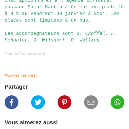
Inscription
(5 €) à l'agence LK-Tours,
passage Saint-Martin à Colmar,
du jeudi 28
à 9 h au vendredi 30 janvier à midi. Les
places sont limitées à un bus.
Les acc
ompagnateurs sont
G. Choffel, F.
Schuhler, O. Wilsdorf, D. Wotling.
Photo : L
e Fischboedle en juin
#Sorties "seniors"
Partager
Vous aimerez aussi