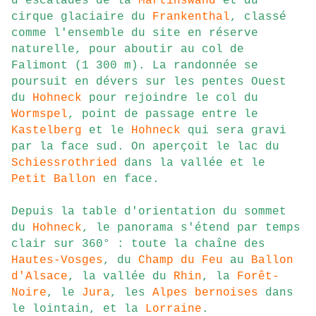
d'escalades de la
Martinswand
et du
cirque glaciaire du
Frankenthal
, classé
comme l'ensemble du site en réserve
naturelle, pour aboutir au col de
Falimont (1 300 m). La randonnée se
poursuit en dévers sur les pentes Ouest
du
Hohneck
pour rejoindre le col du
Wormspel
, point de passage entre le
Kastelberg
et le
Hohneck
qui sera gravi
par la face sud. On aperçoit le lac du
Schiessrothried
dans la vallée et le
Petit Ballon
en face.
Depuis la table d'orientation du sommet
du
Hohneck
, le panorama s'étend par temps
clair sur 360° : toute la chaîne des
Hautes-Vosges
, du
Champ du Feu
au
Ballon
d'Alsace
, la vallée du
Rhin
, la
Forêt-
Noire
, le
Jura
, les
Alpes bernoises
dans
le lointain, et la
Lorraine
.