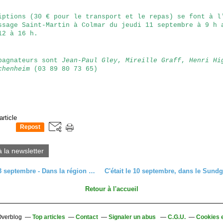
iptions (30 € pour le transport et le repas) se font à l
ssage Saint-Martin à Colmar du jeudi 11 septembre à 9 h 
12 à 16 h.
pagnateurs sont
Jean-Paul Gley
,
Mireille Graff
,
Henri Hi
chenheim
(03 89 80 73 65)
article
Repost
0
à la newsletter
Samedi 13 septembre - Dans la région de Freiburg
Retour à l'accueil
 Overblog
Top articles
Contact
Signaler un abus
C.G.U.
Cookies 