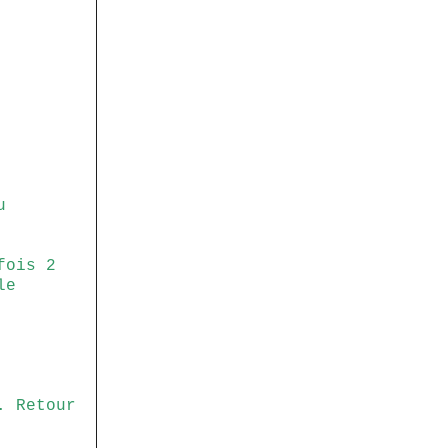
u
fois 2
le
. Retour