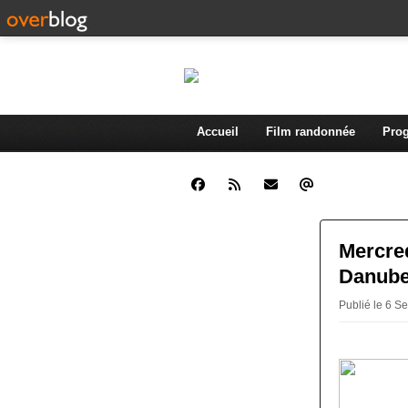
Accueil
Film randonnée
Prog
Mercred
Danub
Publié le 6 S