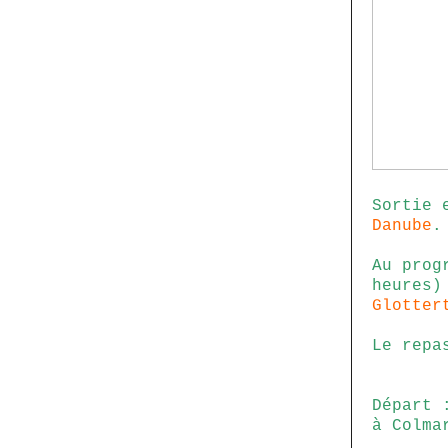
Sortie
Danube
.
Au prog
heures)
Glotter
Le repa
Départ 
à Colma