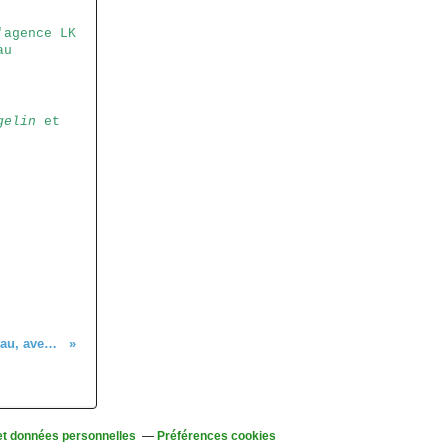
'agence LK
au
gelin
et
C'était le 10 septembre, dans le Sundgau, avec les seniors
et données personnelles
Préférences cookies