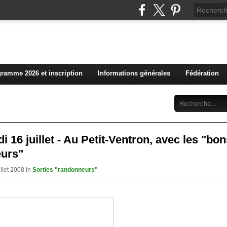
L'actualité du club vosg
ramme 2026 et inscription
Informations générales
Fédération
Abonnement
Contact
i 16 juillet - Au Petit-Ventron, avec les "bo
urs"
illet 2008 in
Sorties "randonneurs"