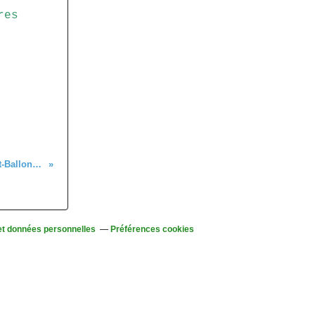
res
C'était le 2 juillet, dans le massif du Petit-Ballon avec les "bons marcheurs"
et données personnelles
Préférences cookies