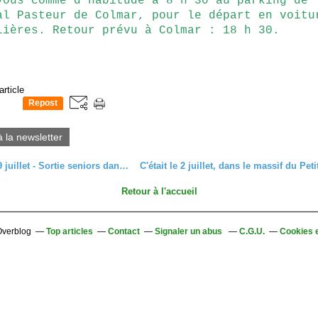
vous comme d'habitude à 8 h 30 au parking de
al Pasteur de Colmar, pour le départ en voitu
lières. Retour prévu à Colmar : 18 h 30.
article
Repost
0
à la newsletter
Mercredi 9 juillet - Sortie seniors dans la région de Saverne
Retour à l'accueil
 Overblog
Top articles
Contact
Signaler un abus
C.G.U.
Cookies 