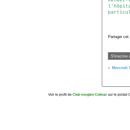
Rendez-
l'hôpit
particu
Partager cet 
S'inscrire 
Voir le profil de
Club vosgien Colmar
sur le portail