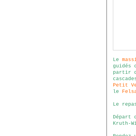
Le
mass
guidés 
partir 
cascad
Petit V
le
Fels
Le repa
Départ 
Kruth-W