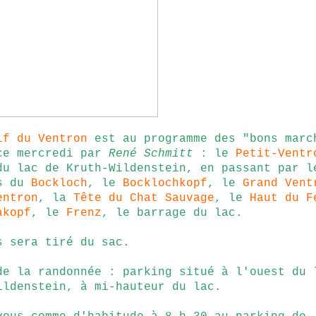
if du Ventron
est au programme des "bons marc
ce mercredi par
René Schmitt
: le
Petit-Ventr
du lac de
Kruth-Wildenstein
, en passant par l
es du
Bockloch
, le
Bocklochkopf
,
le
Grand Vent
entron
,
la
Tête du Chat Sauvage
,
le
Haut du F
akopf
,
le
Frenz
,
le barrage du lac.
s sera tiré du sac.
de la randonnée : parking situé à l'ouest du 
ildenstein, à mi-hauteur du lac.