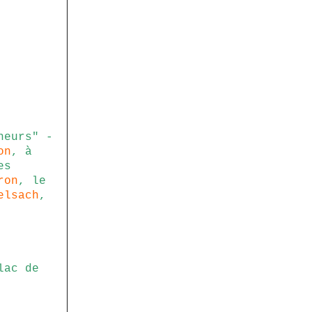
heurs" -
on
, à
es
ron
,
le
elsach
,
lac de