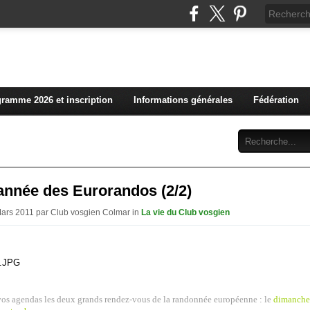
L'actualité du club vosg
ramme 2026 et inscription
Informations générales
Fédération
Abonnement
Contact
'année des Eurorandos (2/2)
Mars 2011 par Club vosgien Colmar in
La vie du Club vosgien
vos agendas les deux grands rendez-vous de la randonnée européenne : le
dimanche