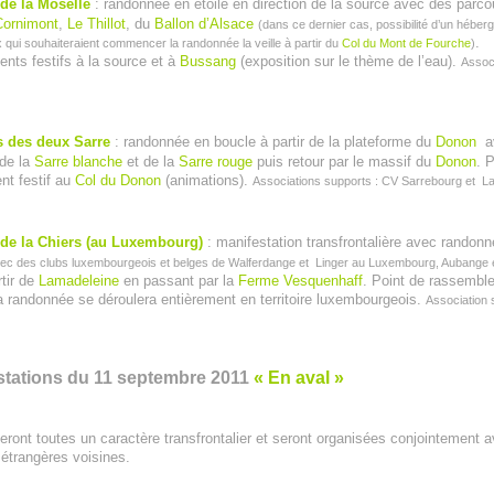
de la Moselle
: randonnée en étoile en direction de la source avec des parco
Cornimont
,
Le Thillot
, du
Ballon d’Alsace
(dans ce dernier cas, possibilité d’un hébe
.
 qui souhaiteraient commencer la randonnée la veille à partir du
Col du Mont de Fourche
)
ts festifs à la source et à
Bussang
(exposition sur le thème de l’eau).
Associ
 des deux Sarre
: randonnée en boucle à partir de la plateforme du
Donon
a
de la
Sarre blanche
et de la
Sarre rouge
puis retour par le massif du
Donon
. 
t festif au
Col du Donon
(animations).
Associations supports : CV Sarrebourg et L
de la Chiers (au Luxembourg)
: manifestation transfrontalière avec rando
ec des clubs luxembourgeois et belges de Walferdange et Linger au Luxembourg, Aubange e
tir de
Lamadeleine
en passant par la
Ferme Vesquenhaff
. Point de rassemble
a randonnée se déroulera entièrement en territoire luxembourgeois.
Association 
estations du 11 septembre 2011
« En aval »
eront toutes un caractère transfrontalier et seront organisées conjointement a
 étrangères voisines.