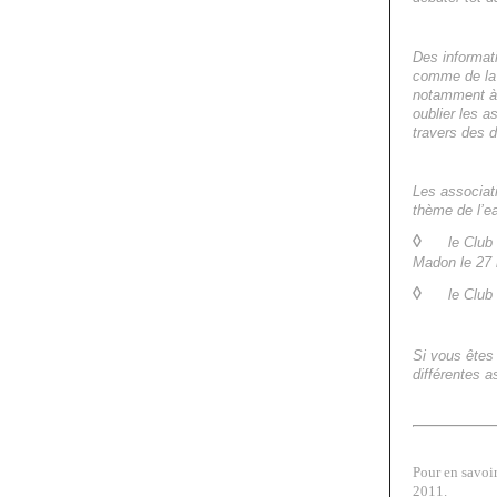
Des informat
comme de la 
notamment à 
oublier les a
travers des d
Les associati
thème de l’ea
◊
le Club
Madon le 27
◊
le Club
Si vous êtes
différentes a
Pour en savoi
2011.