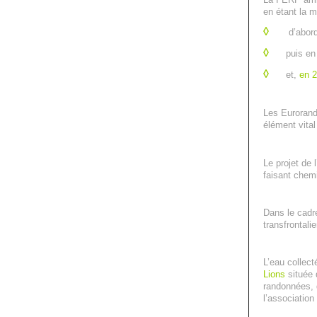
en étant la m
◊
d’abor
◊
puis e
◊
et,
en 2
Les Eurorand
élément vital
Le projet de 
faisant chemi
Dans le cadr
transfrontal
L’eau collec
Lions
située 
randonnées, 
l’associatio