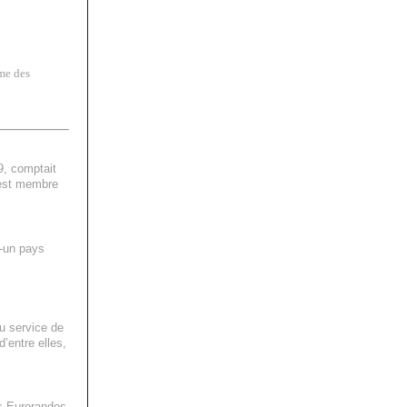
mme des
, comptait
 est membre
t-un pays
u service de
’entre elles,
es Eurorandos