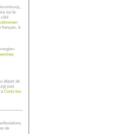
,
Wissembourg)
era sur le
 côté
utbrunnen
français, à
vosgien-
uemines
.
u départ de
rg) puis
t à
Contz-les-
nifestations,
tes de