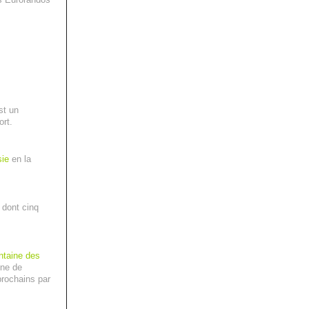
st un
ort.
sie
en la
 dont cinq
ntaine des
ine de
prochains par