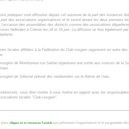
ions pratiques sont diffusées depuis cet automne de la part des instances féd
part des associations organisatrices et le seront durant les deux premiers tr
l’occasion des assemblées des districts comme des associations départem
ssises fédérales à Colmar les 18 et 19 juin. La diffusion se fera également par 
épliants.
ons locales affiliées à la Fédération du Club vosgien organisent en outre des s
u :
 vosgien de Monthureux-sur-Saône organisera une sortie aux sources de la S
 mars.
 vosgien de Sélestat prévoit des randonnées sur le thème de l’eau.
 intéressés, vous êtes invités à vous mettre en rapport avec les responsable
ssociations locales "Club vosgien".
r plus,
qui présentait l'organisation et le programme de
cliquez ici et retrouvez l'article