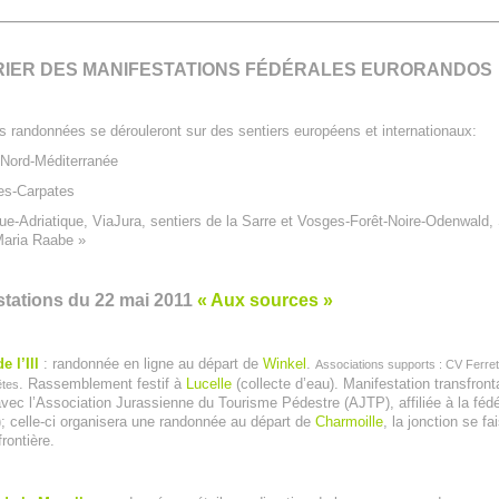
IER DES MANIFESTATIONS FÉD
É
RALES EURORANDOS
es randonnées se dérouleront sur des sentiers européens et internationaux:
Nord-Méditerranée
es-Carpates
ue-Adriatique, ViaJura, sentiers de la Sarre et Vosges-Forêt-Noire-Odenwald, 
Maria Raabe »
estations du 22 mai 2011
« Aux sources »
e l’Ill
: randonnée en ligne au départ de
Winkel
.
Associations supports : CV Ferrett
. Rassemblement festif à
Lucelle
(collecte d’eau). Manifestation transfront
êtes
vec l’Association Jurassienne du Tourisme Pédestre (AJTP), affiliée à la féd
celle-ci organisera une randonnée au départ de
Charmoille
, la jonction se fa
frontière.