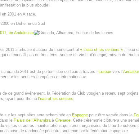
anifestation la plus aboutie :
d en 2001 en Alsace,
n 2006 en Bohême du Sud
011, en Andalousie
os 2011 s’articulent autour du thème central
« L’eau et les sentiers »
: l’eau e
 qui ne connaît pas de frontières, source de vie et d’énergie, moyen de transp
l’Eurorando 2011 est de porter l’idée de l’eau à travers l’
Europe
vers l’
Andalou
ner sur les sentiers européens et internationaux.
e de ce grand événement, la Fédération du Club vosgien a retenu sept projets
iers, ayant pour thème
l’eau et les sentiers
.
tée sur les sept sites sera acheminée en
Espagne
pour être versée dans la
Fo
dans le
Palais de l’Alhambra
à
Grenade
. Cette cérémonie clôturera une sema
de visites et autres manifestations qui seront organisées du 8 au 15 octobre 
n andalouse de randonnée pédestre soutenue par la fédération espagnole