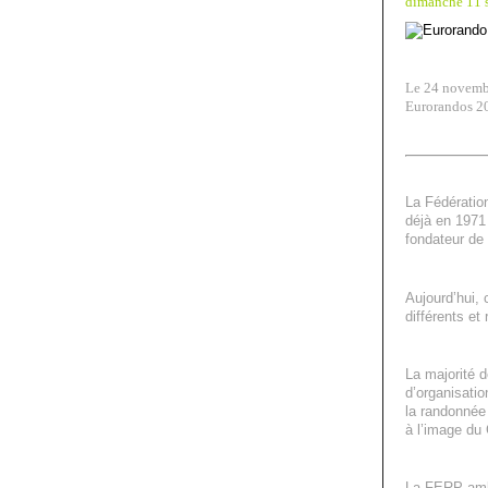
dimanche 11 
Le 24 novemb
Eurorandos 20
La Fédératio
déjà en 1971
fondateur de
Aujourd’hui, 
différents et
La majorité 
d’organisati
la randonnée 
à l’image du
La FERP ambi