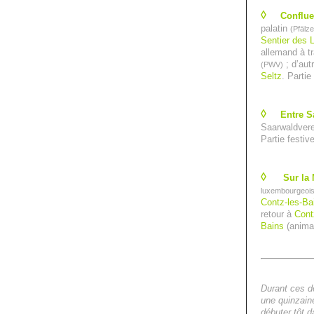
◊
Conflue
palatin
(Pfälz
Sentier des L
allemand à t
; d’aut
(PWV)
Seltz
. Partie
◊
Entre Sa
Saarwaldvere
Partie festiv
◊
Sur la
luxembourgeoi
Contz-les-Ba
retour à
Cont
Bains
(animat
Durant ces d
une quinzaine
débuter tôt d