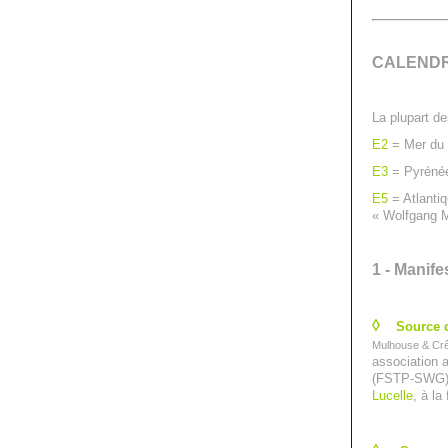
CALENDR
La plupart d
E2
= Mer du 
E3
= Pyréné
E5
= Atlantiq
« Wolfgang 
1 - Manif
◊
Source d
Mulhouse & Cr
association a
(FSTP-SWG); 
Lucelle
, à la 