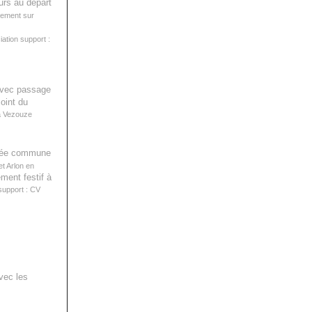
urs au départ
rgement sur
ation support :
vec passage
Point du
a Vezouze
nnée commune
t Arlon en
ment festif à
support : CV
vec les