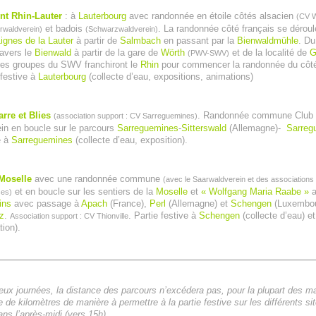
nt Rhin-Lauter
: à
Lauterbourg
avec randonnée en étoile côtés alsacien
(CV 
et badois
. La randonnée côté français se déroul
erwaldverein)
(Schwarzwaldverein)
ignes de la Lauter
à partir de
Salmbach
en passant par la
Bienwaldmühle
. Du
ravers le
Bienwald
à partir de la gare de
Wörth
et de la localité de
G
(PWV-SWV)
res groupes du SWV franchiront le
Rhin
pour commencer la randonnée du côté 
 festive à
Lauterbourg
(collecte d’eau, expositions, animations)
rre et Blies
. Randonnée commune Club 
(association support : CV Sarreguemines)
in en boucle sur le parcours
Sarreguemines
-
Sitterswald
(Allemagne)-
Sarreg
e à
Sarreguemines
(collecte d’eau, exposition).
 Moselle
avec une randonnée commune
(avec le Saarwaldverein et des associations
et en boucle sur les sentiers de la
Moselle
et
« Wolfgang Maria Raabe »
a
ses)
ins
avec passage à
Apach
(France),
Perl
(Allemagne) et
Schengen
(Luxembou
z
.
. Partie festive à
Schengen
(collecte d’eau) e
Association support : CV Thionville
ion).
eux journées, la distance des parcours n’excédera pas, pour la plupart des ma
 de kilomètres de manière à permettre à la partie festive sur les différents si
ans l’après-midi (vers 15h)