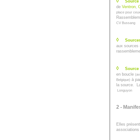
◊
Source 
de
Ventron
,
place pour ceux
Rassemblemen
CV Bussang
◊
Sources
aux sources 
rassemblemen
◊
Source 
en boucle
(av
à par
Belgique)
la source. L
Longuyon
2 - Manif
Elles présent
associations