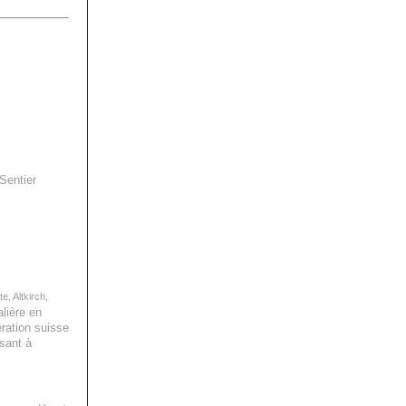
Sentier
e, Altkirch,
alière en
ération suisse
isant à