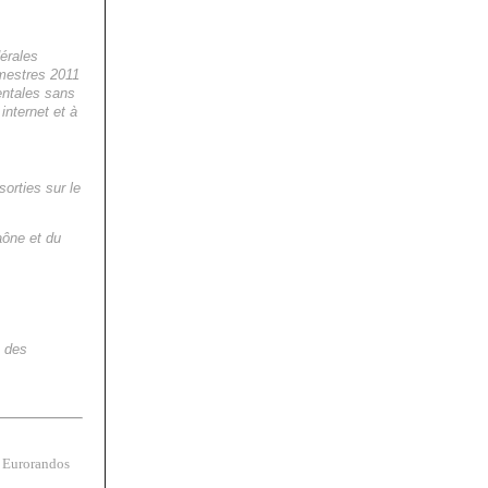
érales
imestres 2011
entales sans
internet et à
orties sur le
aône et du
s des
s Eurorandos