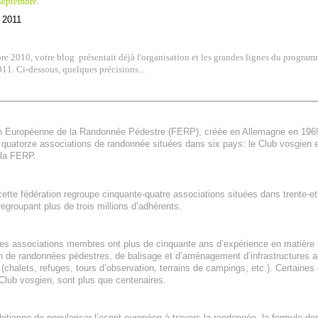
septembre
.
re 2010, votre blog
présentait déjà l'organisation et les grandes lignes du progra
11. Ci-dessous, quelques précisions...
n Européenne de la Randonnée Pédestre (FERP), créée en Allemagne en 1969
 quatorze associations de randonnée situées dans six pays: le Club vosgien
 la FERP.
cette fédération regroupe cinquante-quatre associations situées dans trente-e
 regroupant plus de trois millions d’adhérents.
des associations membres ont plus de cinquante ans d’expérience en matière
on de randonnées pédestres, de balisage et d’aménagement d’infrastructures a
(chalets, refuges, tours d’observation, terrains de campings, etc.). Certaines d
 Club vosgien, sont plus que centenaires.
tionne de populariser l’esprit européen à travers la randonnée, la formule d