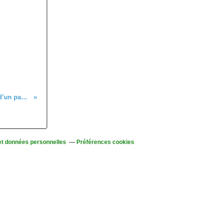
L’Alsace pittoresque : l’invention d’un paysage 1770-1870 (1/2)
et données personnelles
Préférences cookies