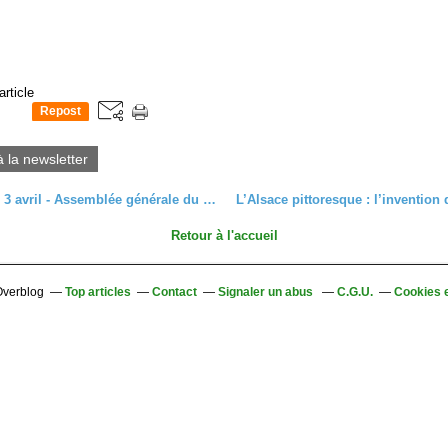
article
Repost
0
à la newsletter
Dimanche 3 avril - Assemblée générale du Club à Mittelwihr (1/2)
Retour à l'accueil
 Overblog
Top articles
Contact
Signaler un abus
C.G.U.
Cookies 