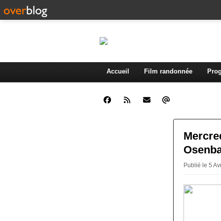
Accueil
Film randonnée
Prog
Mercred
Osenb
Publié le 5 Av