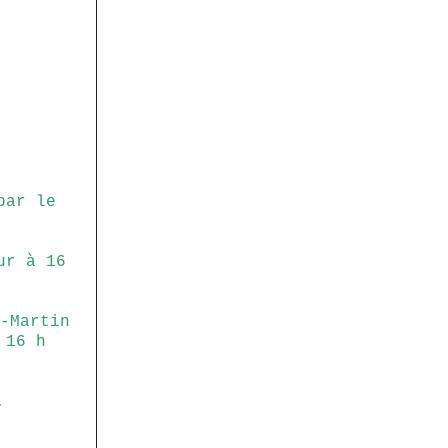
par le
ur à 16
-Martin
 16 h
.