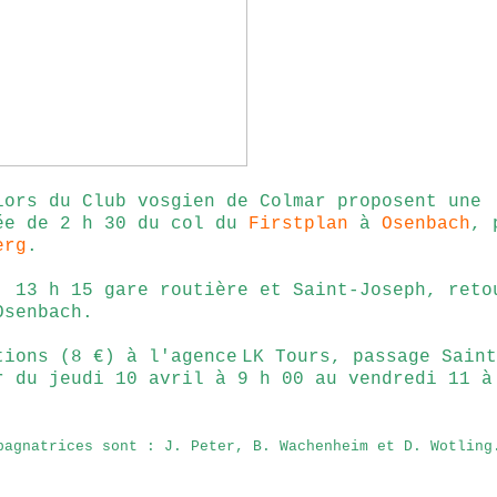
iors du Club vosgien de Colmar proposent une
ée de 2 h 30 du col du
Firstplan
à
Osenbach
, 
erg
.
: 13 h 15 gare routière et Saint-Joseph, reto
Osenbach.
tions (8 €) à l'agence
LK Tours, passage Saint
r du jeudi 10 avril à 9 h 00 au vendredi 11 à
pagnatrices sont : J. Peter, B. Wachenheim et D. Wotling