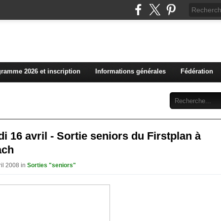
L'actualité du club vosg
ramme 2026 et inscription
Informations générales
Fédération
Abonnement
Contact
i 16 avril - Sortie seniors du Firstplan à
ach
ril 2008 in
Sorties "seniors"