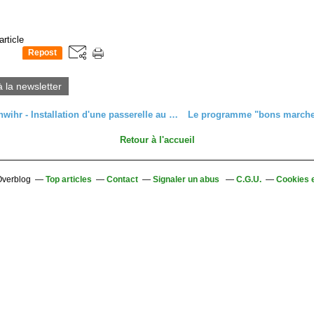
article
Repost
0
à la newsletter
Ammerschwihr - Installation d'une passerelle au Leimstertal
Retour à l'accueil
 Overblog
Top articles
Contact
Signaler un abus
C.G.U.
Cookies 