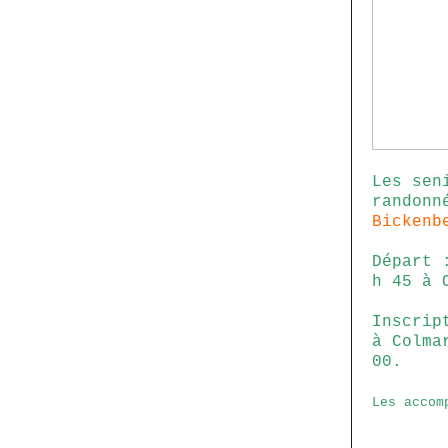
Les sen
randonn
Bickenb
Départ 
h 45 à 
Inscrip
à Colma
00.
Les accom