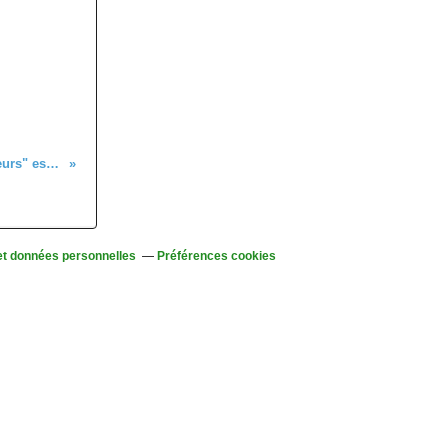
Le programme "bons marcheurs" est en ligne
et données personnelles
Préférences cookies