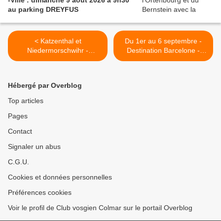
-Ville : dimanche 9 août 2026 à 9h30
au parking DREYFUS
< Katzenthal et
Du 1er au 6 septembre -
Niedermorschwihr -
Destination Barcelone -
Balisages modifiés
VOYAGE ANNULÉ >
Hébergé par Overblog
Top articles
Pages
Contact
Signaler un abus
C.G.U.
Cookies et données personnelles
Préférences cookies
Voir le profil de Club vosgien Colmar sur le portail Overblog