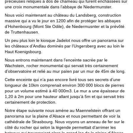
précieuses reliques à dos de chameau qui furent enchâssées sur 
une croix monumentale dans l’abbaye de Niedermunster.
Nous voici maintenant au château du Landsberg, construction 
massive qui a vu le jour en 1200 afin de protéger les abbayes 
d’Hohenbourg (Mont Ste Odile), de Niedermusnter et la prévôté 
de Truttenhausen.
Un peu plus loin le kiosque Jadelot nous offre un panorama sur 
les châteaux d’Andlau dominés par l’Ungersberg avec au loin le 
Haut Koenigsbourg.
Nous entrons maintenant dans l’enceinte sacrée par le 
Wachstein, rocher monumental qui servait très certainement 
d’observatoire et relié au mur païen par un mur de 45m de long.
Cette enceinte qui n’a pas encore livré tous ses secrets d’une 
longueur de 10km comprenait environ 300 000 blocs de pierres 
pour un volume estimé à 40 000m3. Le mur a une épaisseur de 
1,20 à 2m pour une hauteur allant jusqu’à 5m et qui servait très 
certainement de protection.
Notre étape suivante nous amène au Maennelstein offrant un 
panorama sur la plaine d’Alsace et nous permettant de voir la 
cathédrale de Strasbourg. Nous voyons un anneau de fer sur le 
côté du rocher qui selon la légende permettait d’arrimer les 