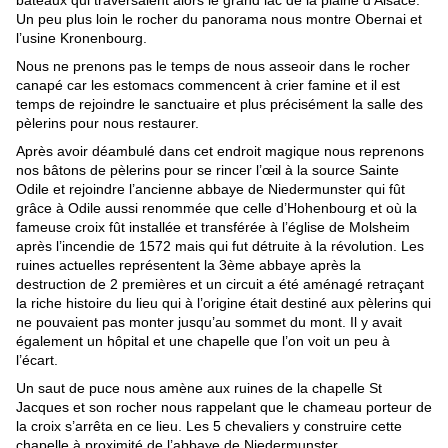
bateaux qui traversaient alors le grand lac de la plaine d’Alsace. 
Un peu plus loin le rocher du panorama nous montre Obernai et 
l’usine Kronenbourg.
Nous ne prenons pas le temps de nous asseoir dans le rocher 
canapé car les estomacs commencent à crier famine et il est 
temps de rejoindre le sanctuaire et plus précisément la salle des 
pèlerins pour nous restaurer.
Après avoir déambulé dans cet endroit magique nous reprenons 
nos bâtons de pèlerins pour se rincer l’œil à la source Sainte 
Odile et rejoindre l’ancienne abbaye de Niedermunster qui fût 
grâce à Odile aussi renommée que celle d’Hohenbourg et où la 
fameuse croix fût installée et transférée à l’église de Molsheim 
après l’incendie de 1572 mais qui fut détruite à la révolution. Les 
ruines actuelles représentent la 3ème abbaye après la 
destruction de 2 premières et un circuit a été aménagé retraçant 
la riche histoire du lieu qui à l’origine était destiné aux pèlerins qui 
ne pouvaient pas monter jusqu’au sommet du mont. Il y avait 
également un hôpital et une chapelle que l’on voit un peu à 
l’écart.
Un saut de puce nous amène aux ruines de la chapelle St 
Jacques et son rocher nous rappelant que le chameau porteur de 
la croix s’arrêta en ce lieu. Les 5 chevaliers y construire cette 
chapelle à proximité de l’abbaye de Niedermunster.