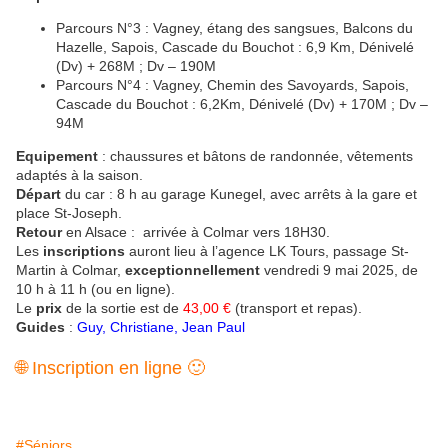
Parcours N°3 : Vagney, étang des sangsues, Balcons du
Hazelle, Sapois, Cascade du Bouchot : 6,9 Km, Dénivelé
(Dv) + 268M ; Dv – 190M
Parcours N°4 : Vagney, Chemin des Savoyards, Sapois,
Cascade du Bouchot : 6,2Km, Dénivelé (Dv) + 170M ; Dv –
94M
Equipement
: chaussures et bâtons de randonnée, vêtements
adaptés à la saison.
Départ
du car : 8 h au garage Kunegel, avec arrêts à la gare et
place St-Joseph.
Retour
en Alsace : arrivée à Colmar vers 18H30.
Les
inscriptions
auront lieu à l’agence LK Tours, passage St-
Martin à Colmar,
exceptionnellement
vendredi 9 mai 2025, de
10 h à 11 h (ou en ligne).
Le
prix
de la sortie est de
43,00 €
(transport et repas).
Guides
:
Guy, Christiane, Jean Paul
🌐 Inscription en ligne 🙂
#Séniors