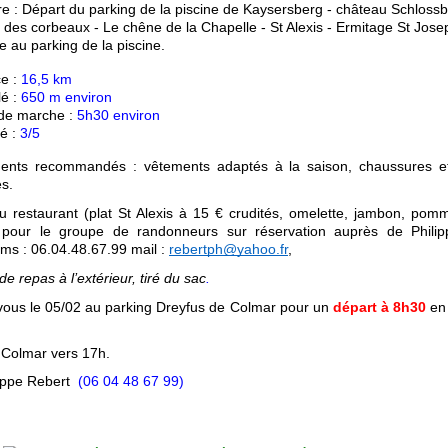
ire : Départ du parking de la piscine de Kaysersberg - château Schlossbe
des corbeaux - Le chêne de la Chapelle - St Alexis - Ermitage St Josep
ée au parking de la piscine.
e : 
16,5 km
é : 
650 m environ
de marche : 
5h30 environ
é : 
3/5
ents recommandés : vêtements adaptés à la saison, chaussures et
s.
 restaurant (plat St Alexis à 15 € crudités, omelette, jambon, pomm
) pour le groupe de randonneurs sur réservation auprès de Philipp
ms : 06.04.48.67.99 mail : 
rebertph@yahoo.fr
, 
 de repas à l’extérieur, tiré du sac
.
ous le 05/02 
au parking Dreyfus de Colmar pour un 
départ à 8h30
 en
 Colmar vers 17h.
ippe Rebert  
(06 04 48 67 99) 