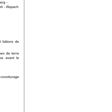
rg - 
h - Alspach 
 bâtons de 
es de terre 
e avant le 
 covoiturage 