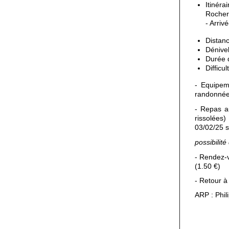
Itinéra
Rocher 
- Arriv
Distanc
Dénivel
Durée 
Difficult
- Equipem
randonnée
- Repas au
rissolées
03/02/25 s
possibilité
- Rendez-v
(1.50 €)
- Retour à
ARP : Phil