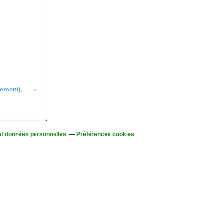
Marche nordique (initiation et perfectionnement), lundi 10 février 2025
et données personnelles
Préférences cookies