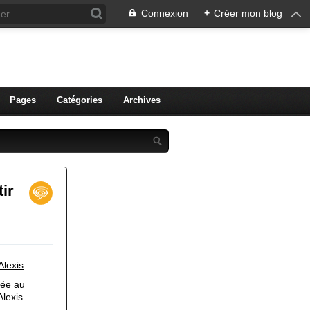
Connexion
+
Créer mon blog
ien de Colmar
Pages
Catégories
Archives
ir
Alexis
ée au 
lexis.