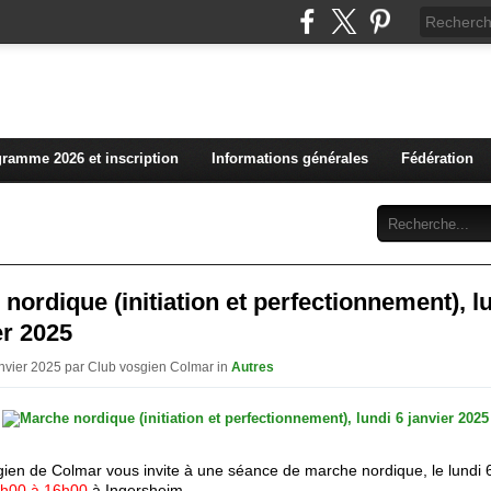
L'actualité du club vosg
ramme 2026 et inscription
Informations générales
Fédération
Abonnement
Contact
nordique (initiation et perfectionnement), l
er 2025
anvier 2025 par Club vosgien Colmar in
Autres
gien de Colmar vous invite à une séance de marche nordique, le lundi 6
h00 à 16h00
à Ingersheim
.