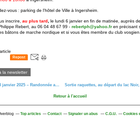
ez-vous : parking de l'hôtel de Ville à Ingersheim.
s inscrire,
au plus tard
,
le lundi 6 janvier en fin de matinée, auprès d
Philippe Rebert, au 06 04 48 67 99 -
rebertph@yahoo.fr
en précisant 
des
bâtons de marche nordique et si vous êtes membre du club vosgien
article
Repost
0
à la newsletter
Mercredi 8 janvier 2025 – Randonnée au départ d’Orbey
Retour à l'accueil
 Overblog
Top articles
Contact
Signaler un abus
C.G.U.
Cookies 