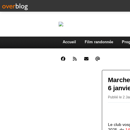
Accueil
Film randonnée
Prog
Marche 
6 janvi
Publié le 2 J
Le club vos
2025, de
14