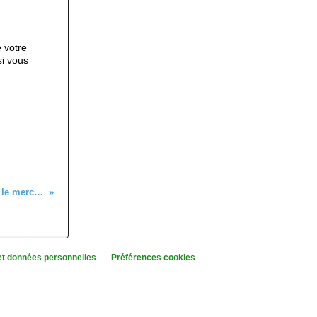
e votre
si vous
.
Sortie raquettes, au départ du lac Noir, le mercredi 8 Janvier 2025
et données personnelles
Préférences cookies