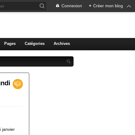
Connexion
+
Créer mon blog
ien de Colmar
Pages
Catégories
Archives
undi
 janvier